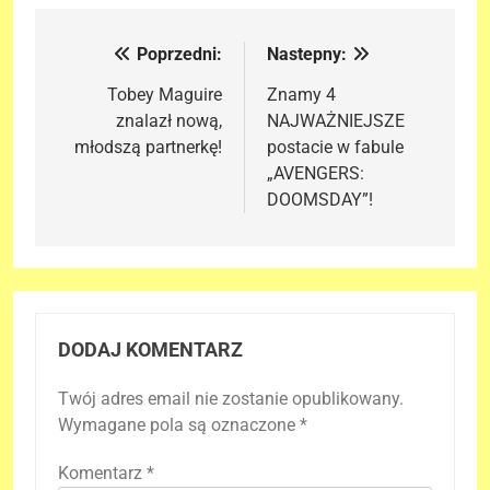
Poprzedni:
Nastepny:
Nawigacja
wpisu
Tobey Maguire
Znamy 4
znalazł nową,
NAJWAŻNIEJSZE
młodszą partnerkę!
postacie w fabule
„AVENGERS:
DOOMSDAY”!
DODAJ KOMENTARZ
Twój adres email nie zostanie opublikowany.
Wymagane pola są oznaczone
*
Komentarz
*