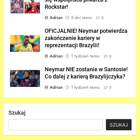
Rockstar!
Adrian
5 dni temu
0
OFICJALNIE! Neymar potwierdza
zakończenie kariery w
reprezentacji Brazylii!
Adrian
1 tydzień temu
0
Neymar NIE zostanie w Santosie!
Co dalej z karierą Brazylijczyka?
Adrian
1 tydzień temu
0
Szukaj
SZUKAJ