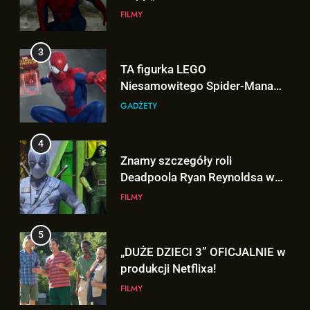
NEW DAY” i… potwierdził swój
FILMY
powrót!
3
TA figurka LEGO
Niesamowitego Spider-Mana
jest warta tysiące dolarów!
GADŻETY
4
Znamy szczegóły roli
Deadpoola Ryan Reynoldsa w
„AVENGERS: DOOMSDAY”!
FILMY
5
„DUŻE DZIECI 3” OFICJALNIE w
produkcji Netflixa!
FILMY