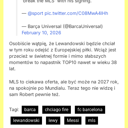
'break the MLS' with his signing.
—
@sport
pic.twitter.com/C08MwA4lHh
— Barça Universal (@BarcaUniversal)
February 10, 2026
Osobiście wątpię, że Lewandowski będzie chciał
w tym roku odejść z Europejskiej piłki. Wciąż jest
przecież w świetnej formie i mimo słabszych
momentów to napastnik TOP10 nawet w wieku 38
lat.
MLS to ciekawa oferta, ale być może na 2027 rok,
na spokojnie po Mundialu. Teraz tego nie widzę i
sam Robert pewnie też.
Tagi:
barca
chciago fire
fc barcelona
lewandowski
lewy
Messi
mls