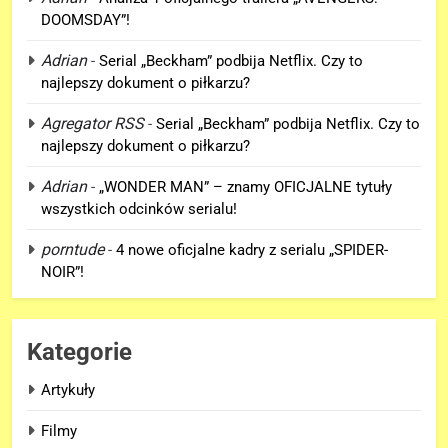
DOOMSDAY”!
Adrian
-
Serial „Beckham” podbija Netflix. Czy to
najlepszy dokument o piłkarzu?
Agregator RSS
-
Serial „Beckham” podbija Netflix. Czy to
najlepszy dokument o piłkarzu?
5
Adrian
-
„WONDER MAN” – znamy OFICJALNE tytuły
„DUŻE DZIECI 3” OFICJALNIE w
wszystkich odcinków serialu!
produkcji Netflixa!
porntude
-
4 nowe oficjalne kadry z serialu „SPIDER-
FILMY
NOIR”!
6
Nowe szczegoły o żonie
Kategorie
Victora! Sue Storm będzie miała
ważny wątek w „AVENGERS:
FILMY
Artykuły
DOOMSDAY”!
Filmy
7