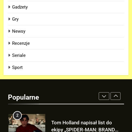
Nowy TRAILER „GTA VI” pojawi
Gadżety
się w serwisie.. NETFLIX!
Gry
GRY
Newsy
8
Recenzje
TAK może wyglądać ulepszony
kostium Thora w „AVENGERS:
Seriale
DOOMSDAY”!
FILMY
Sport
1
Kit Connor dołączy do obsady
„X-MEN” jako nowy Scott
Popularne
Summers!
NEWSY
2
Tom Holland napisał list do
ekipy „SPIDER-MAN: BRAND