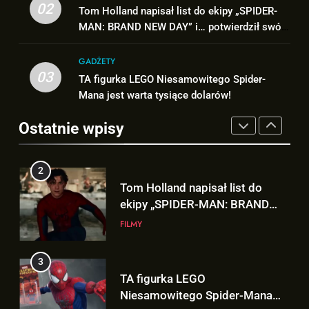
TAK może wyglądać ulepszony
02
Tom Holland napisał list do ekipy „SPIDER-
„X-MEN” jako nowy Scott
kostium Thora w „AVENGERS:
MAN: BRAND NEW DAY” i… potwierdził swój
Summers!
NEWSY
DOOMSDAY”!
FILMY
powrót!
GADŻETY
2
03
TA figurka LEGO Niesamowitego Spider-
1
Tom Holland napisał list do
Mana jest warta tysiące dolarów!
Kit Connor dołączy do obsady
ekipy „SPIDER-MAN: BRAND
„X-MEN” jako nowy Scott
NEW DAY” i… potwierdził swój
Ostatnie wpisy
FILMY
Summers!
NEWSY
powrót!
3
2
TA figurka LEGO
Tom Holland napisał list do
Niesamowitego Spider-Mana
ekipy „SPIDER-MAN: BRAND
jest warta tysiące dolarów!
GADŻETY
NEW DAY” i… potwierdził swój
FILMY
powrót!
4
3
Znamy szczegóły roli
TA figurka LEGO
Deadpoola Ryan Reynoldsa w
Niesamowitego Spider-Mana
„AVENGERS: DOOMSDAY”!
FILMY