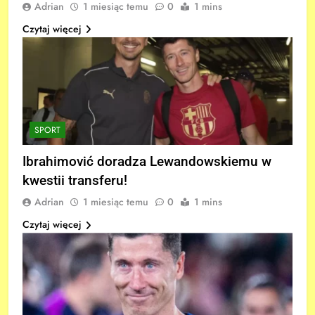
Adrian
1 miesiąc temu
0
1 mins
Czytaj więcej
SPORT
Ibrahimović doradza Lewandowskiemu w
kwestii transferu!
Adrian
1 miesiąc temu
0
1 mins
Czytaj więcej