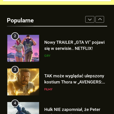
2
Nowy TRAILER „GTA VI” pojawi
się w serwisie.. NETFLIX!
Popularne
GRY
3
TAK może wyglądać ulepszony
kostium Thora w „AVENGERS:
DOOMSDAY”!
FILMY
4
Hulk NIE zapomniał, że Peter
Parker to Spider-Man?!
FILMY
5
D.D. Cretton zdradza, że