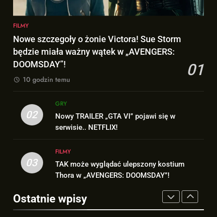
FILMY
1
FILMY
Nowe szczegoły o żonie
8
Nowe szczegoły o żonie Victora! Sue Storm
Victora! Sue Storm będzie miała
Wiemy KTO stoi za niesamowitą
będzie miała ważny wątek w „AVENGERS:
ważny wątek w „AVENGERS:
FILMY
formą Hugh Jackmana!
DOOMSDAY”!
01
DOOMSDAY”!
FILMY
10 godzin temu
2
Nowy TRAILER „GTA VI” pojawi
1
GRY
się w serwisie.. NETFLIX!
Nowe szczegoły o żonie
02
Nowy TRAILER „GTA VI” pojawi się w
GRY
Victora! Sue Storm będzie miała
serwisie.. NETFLIX!
ważny wątek w „AVENGERS:
FILMY
3
DOOMSDAY”!
FILMY
TAK może wyglądać ulepszony
03
TAK może wyglądać ulepszony kostium
2
kostium Thora w „AVENGERS:
Thora w „AVENGERS: DOOMSDAY”!
Nowy TRAILER „GTA VI” pojawi
DOOMSDAY”!
FILMY
się w serwisie.. NETFLIX!
Ostatnie wpisy
GRY
4