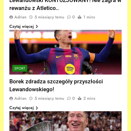
Lewandowski KONTUZJOWANY! Nie zagra w
rewanżu z Atletico..
Adrian
5 miesięcy temu
0
1 mins
Czytaj więcej
SPORT
Borek zdradza szczegóły przyszłości
Lewandowskiego!
Adrian
5 miesięcy temu
0
2 mins
Czytaj więcej