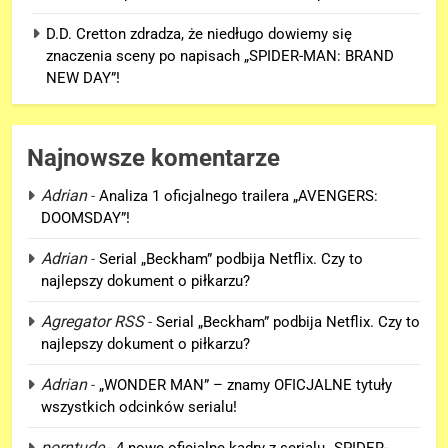
D.D. Cretton zdradza, że niedługo dowiemy się
znaczenia sceny po napisach „SPIDER-MAN: BRAND
NEW DAY”!
Najnowsze komentarze
Adrian
-
Analiza 1 oficjalnego trailera „AVENGERS:
DOOMSDAY”!
5
Adrian
-
Serial „Beckham” podbija Netflix. Czy to
D.D. Cretton zdradza, że
najlepszy dokument o piłkarzu?
niedługo dowiemy się znaczenia
sceny po napisach „SPIDER-
Agregator RSS
-
Serial „Beckham” podbija Netflix. Czy to
FILMY
MAN: BRAND NEW DAY”!
najlepszy dokument o piłkarzu?
6
Adrian
-
„WONDER MAN” – znamy OFICJALNE tytuły
Kolejne informacje o roli
wszystkich odcinków serialu!
Lokiego w „AVENGERS:
porntude
-
4 nowe oficjalne kadry z serialu „SPIDER-