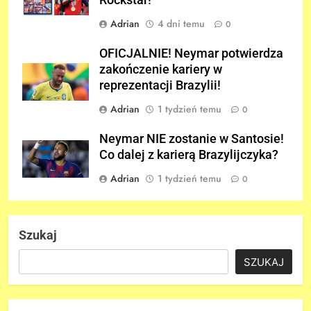
Rockstar!
Adrian
4 dni temu
0
OFICJALNIE! Neymar potwierdza
zakończenie kariery w
reprezentacji Brazylii!
Adrian
1 tydzień temu
0
Neymar NIE zostanie w Santosie!
Co dalej z karierą Brazylijczyka?
Adrian
1 tydzień temu
0
Szukaj
SZUKAJ