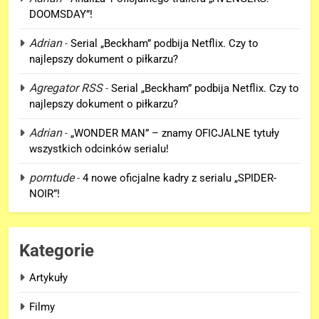
DOOMSDAY”!
Adrian
5
-
Serial „Beckham” podbija Netflix. Czy to
najlepszy dokument o piłkarzu?
Kolejne informacje o roli
Lokiego w „AVENGERS:
Agregator RSS
-
Serial „Beckham” podbija Netflix. Czy to
DOOMSDAY”!
FILMY
najlepszy dokument o piłkarzu?
Adrian
-
„WONDER MAN” – znamy OFICJALNE tytuły
6
wszystkich odcinków serialu!
Trailer „AVENGERS: ENDGAME
ENCORE” nadchodzi!
porntude
-
4 nowe oficjalne kadry z serialu „SPIDER-
FILMY
NOIR”!
7
Kategorie
Wiemy KTO stoi za niesamowitą
formą Hugh Jackmana!
Artykuły
FILMY
Filmy