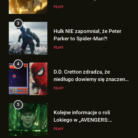
Parker to Spider-Man?!
FILMY
4
D.D. Cretton zdradza, że
niedługo dowiemy się znaczenia
sceny po napisach „SPIDER-
FILMY
MAN: BRAND NEW DAY”!
5
Kolejne informacje o roli
Lokiego w „AVENGERS:
DOOMSDAY”!
FILMY
6
5
Trailer „AVENGERS: ENDGAME
Kolejne informacje o roli
ENCORE” nadchodzi!
Lokiego w „AVENGERS:
FILMY
DOOMSDAY”!