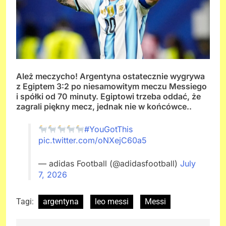
Ależ meczycho! Argentyna ostatecznie wygrywa
z Egiptem 3:2 po niesamowitym meczu Messiego
i spółki od 70 minuty. Egiptowi trzeba oddać, że
zagrali piękny mecz, jednak nie w końcówce..
#YouGotThis
pic.twitter.com/oNXejC60a5
— adidas Football (@adidasfootball)
July
7, 2026
Tagi:
argentyna
leo messi
Messi