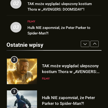
1
TAK może wyglądać ulepszony
02
TAK może wyglądać ulepszony kostium
Nowy TRAILER „GTA VI” pojawi
kostium Thora w „AVENGERS:
Thora w „AVENGERS: DOOMSDAY”!
się w serwisie.. NETFLIX!
DOOMSDAY”!
FILMY
GRY
FILMY
03
Hulk NIE zapomniał, że Peter Parker to
3
2
Spider-Man?!
Hulk NIE zapomniał, że Peter
TAK może wyglądać ulepszony
Parker to Spider-Man?!
Ostatnie wpisy
kostium Thora w „AVENGERS:
FILMY
DOOMSDAY”!
FILMY
4
3
D.D. Cretton zdradza, że
Hulk NIE zapomniał, że Peter
niedługo dowiemy się znaczenia
Parker to Spider-Man?!
sceny po napisach „SPIDER-
FILMY
FILMY
MAN: BRAND NEW DAY”!
5
4
Kolejne informacje o roli
D.D. Cretton zdradza, że
Lokiego w „AVENGERS:
niedługo dowiemy się znaczenia