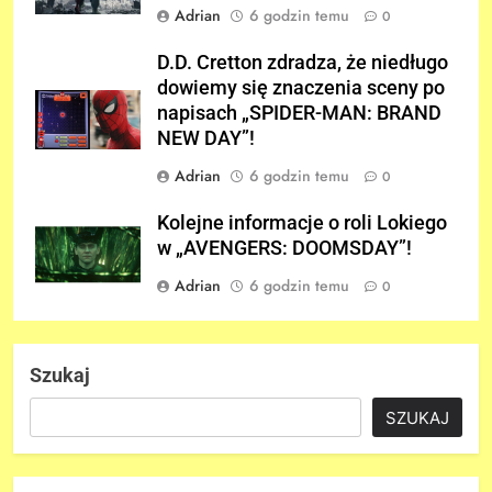
Adrian
6 godzin temu
0
D.D. Cretton zdradza, że niedługo
dowiemy się znaczenia sceny po
napisach „SPIDER-MAN: BRAND
NEW DAY”!
Adrian
6 godzin temu
0
Kolejne informacje o roli Lokiego
w „AVENGERS: DOOMSDAY”!
Adrian
6 godzin temu
0
Szukaj
SZUKAJ