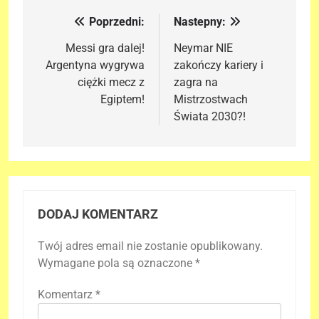
Poprzedni:
Nastepny:
Nawigacja
wpisu
Messi gra dalej!
Neymar NIE
Argentyna wygrywa
zakończy kariery i
ciężki mecz z
zagra na
Egiptem!
Mistrzostwach
Świata 2030?!
DODAJ KOMENTARZ
Twój adres email nie zostanie opublikowany.
Wymagane pola są oznaczone
*
Komentarz
*