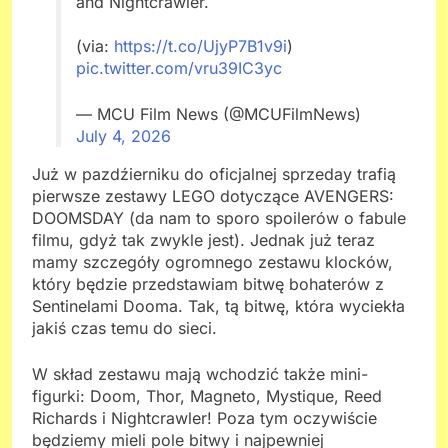
and Nightcrawler.
(via:
https://t.co/UjyP7B1v9i
)
pic.twitter.com/vru39IC3yc
— MCU Film News (@MCUFilmNews)
July 4, 2026
Już w pazdźierniku do oficjalnej sprzeday trafią
pierwsze zestawy LEGO dotyczące AVENGERS:
DOOMSDAY (da nam to sporo spoilerów o fabule
filmu, gdyż tak zwykle jest). Jednak już teraz
mamy szczegóły ogromnego zestawu klocków,
który będzie przedstawiam bitwę bohaterów z
Sentinelami Dooma. Tak, tą bitwę, która wyciekła
jakiś czas temu do sieci.
W skład zestawu mają wchodzić także mini-
figurki: Doom, Thor, Magneto, Mystique, Reed
Richards i Nightcrawler! Poza tym oczywiście
będziemy mieli pole bitwy i najpewniej