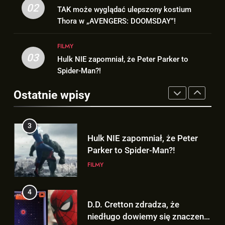
Nowy TRAILER „GTA VI” pojawi
02
TAK może wyglądać ulepszony kostium
kostium Thora w „AVENGERS:
się w serwisie.. NETFLIX!
Thora w „AVENGERS: DOOMSDAY”!
DOOMSDAY”!
FILMY
GRY
FILMY
3
03
Hulk NIE zapomniał, że Peter Parker to
2
Hulk NIE zapomniał, że Peter
Spider-Man?!
TAK może wyglądać ulepszony
Parker to Spider-Man?!
kostium Thora w „AVENGERS:
Ostatnie wpisy
FILMY
DOOMSDAY”!
FILMY
4
3
D.D. Cretton zdradza, że
Hulk NIE zapomniał, że Peter
niedługo dowiemy się znaczenia
Parker to Spider-Man?!
sceny po napisach „SPIDER-
FILMY
FILMY
MAN: BRAND NEW DAY”!
5
4
Kolejne informacje o roli
D.D. Cretton zdradza, że
Lokiego w „AVENGERS:
niedługo dowiemy się znaczenia
DOOMSDAY”!