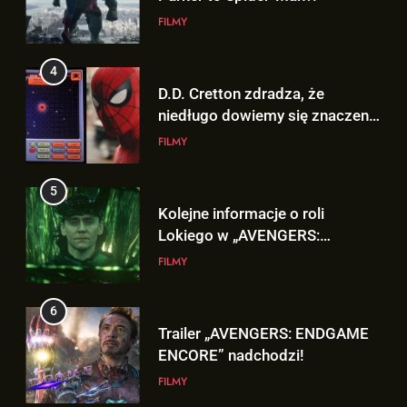
FILMY
4
D.D. Cretton zdradza, że
niedługo dowiemy się znaczenia
sceny po napisach „SPIDER-
FILMY
MAN: BRAND NEW DAY”!
5
Kolejne informacje o roli
Lokiego w „AVENGERS:
DOOMSDAY”!
FILMY
6
5
Trailer „AVENGERS: ENDGAME
Kolejne informacje o roli
ENCORE” nadchodzi!
Lokiego w „AVENGERS:
FILMY
DOOMSDAY”!
FILMY