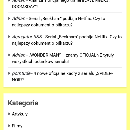
Adrian
-
Analiza 1 oficjalnego trailera „AVENGERS:
DOOMSDAY”!
5
Adrian
-
Serial „Beckham” podbija Netflix. Czy to
Kolejne informacje o roli
najlepszy dokument o piłkarzu?
Lokiego w „AVENGERS:
DOOMSDAY”!
Agregator RSS
-
Serial „Beckham” podbija Netflix. Czy to
FILMY
najlepszy dokument o piłkarzu?
6
Adrian
-
„WONDER MAN” – znamy OFICJALNE tytuły
Trailer „AVENGERS: ENDGAME
wszystkich odcinków serialu!
ENCORE” nadchodzi!
porntude
-
4 nowe oficjalne kadry z serialu „SPIDER-
FILMY
NOIR”!
7
Wiemy KTO stoi za niesamowitą
Kategorie
formą Hugh Jackmana!
FILMY
Artykuły
Filmy
8