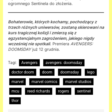
ogromnego Sentinela do złożenia.
Bohaterowie, których kochamy, pochodzący z
trzech różnych uniwersów, zostaną skierowani na
kurs tragicznej kolizji i zmierzą się z
egzystencjalnym zagrożeniem, jakiego nigdy
wcześniej nie spotkali
. Premiera
AVENGERS:
DOOMSDAY
już 12 grudnia.
Tagi:
Avengers
avengers: doomsday
doctor doom
doom
doomsday
lego
marvel
marvel comics
marvel studios
mcu
reed richards
rogers
sentinel
thor