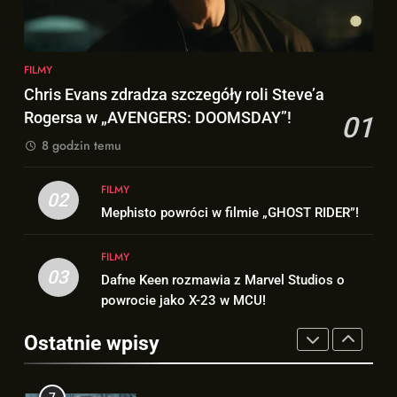
zobaczymy w 2028 roku!
FILMY
4
5
„X-MEN”, „GHOST RIDER” i
FILMY
OFICJALNY wgląd na
„BLACK PANTHER 3” – TE filmy
Chris Evans zdradza szczegóły roli Steve’a
pomocników Doctora Dooma i
zobaczymy w 2028 roku!
FILMY
Rogersa w „AVENGERS: DOOMSDAY”!
01
Doctora Strange’a w
FILMY
„AVENGERS: DOOMSDAY”!
8 godzin temu
5
6
OFICJALNY wgląd na
FILMY
Nowy wgląd na Doctora Dooma
02
pomocników Doctora Dooma i
Mephisto powróci w filmie „GHOST RIDER”!
prosto z plakatu na D23!
Doctora Strange’a w
FILMY
NEWSY
„AVENGERS: DOOMSDAY”!
FILMY
03
Dafne Keen rozmawia z Marvel Studios o
6
7
powrocie jako X-23 w MCU!
Nowy wgląd na Doctora Dooma
5. sezon „THE WITCHER” na
prosto z plakatu na D23!
Netflix NIE zadebiutuje w 2026
Ostatnie wpisy
NEWSY
roku!
SERIALE