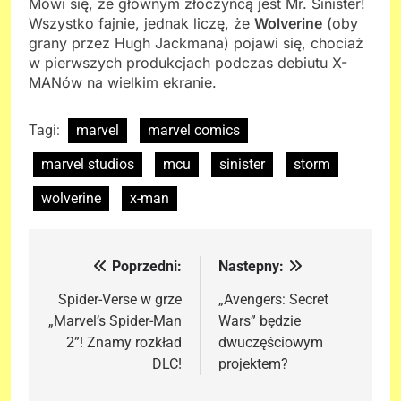
Mówi się, że głównym złoczyńcą jest Mr. Sinister!
Wszystko fajnie, jednak liczę, że
Wolverine
(oby
grany przez Hugh Jackmana) pojawi się, chociaż
w pierwszych produkcjach podczas debiutu X-
MANów na wielkim ekranie.
Tagi:
marvel
marvel comics
marvel studios
mcu
sinister
storm
wolverine
x-man
Poprzedni:
Nastepny:
Nawigacja
wpisu
Spider-Verse w grze
„Avengers: Secret
„Marvel’s Spider-Man
Wars” będzie
2”! Znamy rozkład
dwuczęściowym
DLC!
projektem?