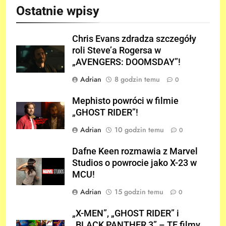
Ostatnie wpisy
Chris Evans zdradza szczegóły
roli Steve’a Rogersa w
„AVENGERS: DOOMSDAY”!
Adrian
8 godzin temu
0
Mephisto powróci w filmie
„GHOST RIDER”!
Adrian
10 godzin temu
0
Dafne Keen rozmawia z Marvel
Studios o powrocie jako X-23 w
MCU!
Adrian
15 godzin temu
0
„X-MEN”, „GHOST RIDER” i
„BLACK PANTHER 3” – TE filmy