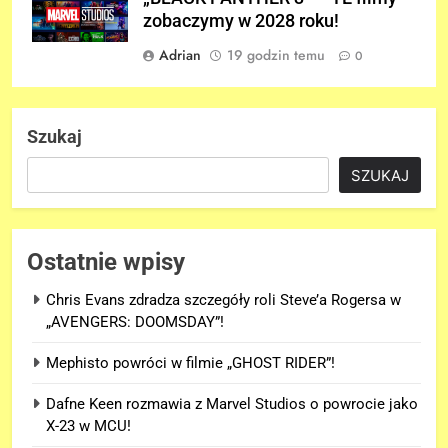
zobaczymy w 2028 roku!
Adrian
19 godzin temu
0
Szukaj
SZUKAJ
5
OFICJALNY wgląd na
pomocników Doctora Dooma i
Ostatnie wpisy
Doctora Strange’a w
FILMY
„AVENGERS: DOOMSDAY”!
Chris Evans zdradza szczegóły roli Steve’a Rogersa w
„AVENGERS: DOOMSDAY”!
6
Nowy wgląd na Doctora Dooma
Mephisto powróci w filmie „GHOST RIDER”!
prosto z plakatu na D23!
NEWSY
Dafne Keen rozmawia z Marvel Studios o powrocie jako
X-23 w MCU!