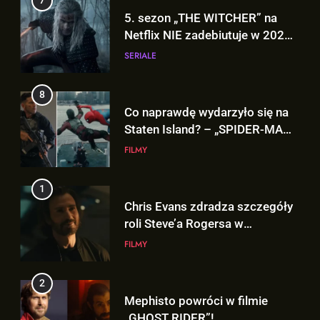
7
8
5. sezon „THE WITCHER” na
Co naprawdę wydarzyło się na
Netflix NIE zadebiutuje w 2026
Staten Island? – „SPIDER-MAN:
roku!
SERIALE
BRAND NEW DAY”
FILMY
8
Co naprawdę wydarzyło się na
Staten Island? – „SPIDER-MAN:
BRAND NEW DAY”
FILMY
1
Chris Evans zdradza szczegóły
roli Steve’a Rogersa w
„AVENGERS: DOOMSDAY”!
FILMY
2
Mephisto powróci w filmie
„GHOST RIDER”!