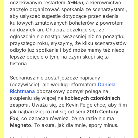
oczekiwanym restartem
X-Men
, a kierownictwo
zaczęło organizować spotkania ze scenarzystami,
aby usłyszeć sugestie dotyczące przeniesienia
kultowych zmutowanych bohaterów z powrotem
na duży ekran. Chociaż oczekuje się, że
ogłoszenie nie nastąpi wcześniej niż na początku
przyszłego roku, słyszymy, że kilku scenarzystów
odbyło już spotkania i być może mamy też nieco
lepsze pojęcie o tym, na czym skupi się ta
historia.
Scenariusz nie został jeszcze napisany
(oczywiście), ale według informatora
Daniela
Richtmana
początkowy pomysł polega na
skupieniu się więcej na
kobiecych członkiniach
zespołu
. Uważa się, że Kevin Feige chce, aby film
jak najbardziej różnił się od serii
20th Century
Fox
, co oznacza również, że na razie nie ma
Magneto
. To akura, jak dla mnie, spory minus.