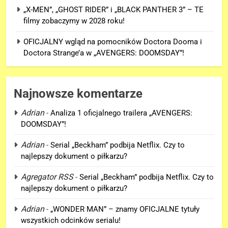
7
„X-MEN”, „GHOST RIDER” i „BLACK PANTHER 3” – TE
5. sezon „THE WITCHER” na
filmy zobaczymy w 2028 roku!
Netflix NIE zadebiutuje w 2026
roku!
OFICJALNY wgląd na pomocników Doctora Dooma i
SERIALE
Doctora Strange’a w „AVENGERS: DOOMSDAY”!
8
Co naprawdę wydarzyło się na
Najnowsze komentarze
Staten Island? – „SPIDER-MAN:
BRAND NEW DAY”
FILMY
Adrian
-
Analiza 1 oficjalnego trailera „AVENGERS:
DOOMSDAY”!
1
Adrian
-
Serial „Beckham” podbija Netflix. Czy to
Chris Evans zdradza szczegóły
najlepszy dokument o piłkarzu?
roli Steve’a Rogersa w
„AVENGERS: DOOMSDAY”!
Agregator RSS
-
Serial „Beckham” podbija Netflix. Czy to
FILMY
najlepszy dokument o piłkarzu?
2
Adrian
-
„WONDER MAN” – znamy OFICJALNE tytuły
Mephisto powróci w filmie
wszystkich odcinków serialu!