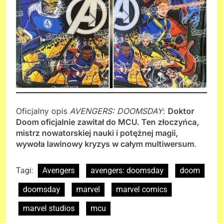
Oficjalny opis
AVENGERS: DOOMSDAY
:
Doktor
Doom oficjalnie zawitał do MCU. Ten złoczyńca,
mistrz nowatorskiej nauki i potężnej magii,
wywoła lawinowy kryzys w całym multiwersum
.
Tagi:
Avengers
avengers: doomsday
doom
doomsday
marvel
marvel comics
marvel studios
mcu