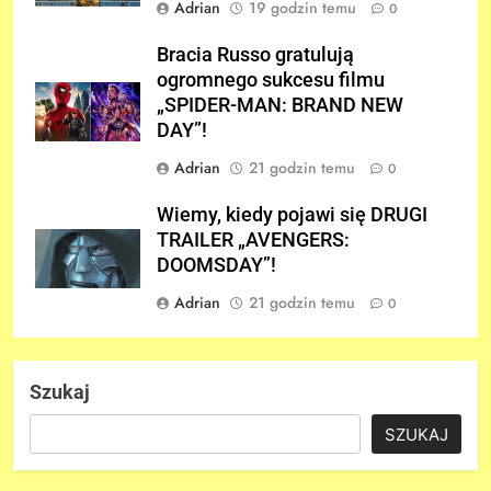
Adrian
19 godzin temu
0
Bracia Russo gratulują
ogromnego sukcesu filmu
„SPIDER-MAN: BRAND NEW
DAY”!
Adrian
21 godzin temu
0
Wiemy, kiedy pojawi się DRUGI
TRAILER „AVENGERS:
DOOMSDAY”!
Adrian
21 godzin temu
0
Szukaj
SZUKAJ