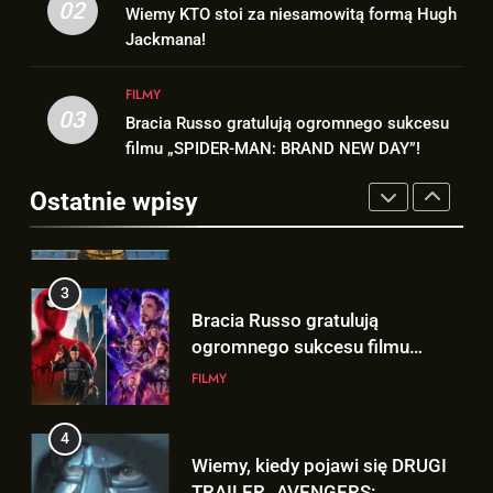
Trailer „AVENGERS: ENDGAME
02
Wiemy KTO stoi za niesamowitą formą Hugh
formą Hugh Jackmana!
ENCORE” nadchodzi!
Jackmana!
FILMY
FILMY
FILMY
3
03
Bracia Russo gratulują ogromnego sukcesu
2
Bracia Russo gratulują
filmu „SPIDER-MAN: BRAND NEW DAY”!
Wiemy KTO stoi za niesamowitą
ogromnego sukcesu filmu
formą Hugh Jackmana!
„SPIDER-MAN: BRAND NEW
Ostatnie wpisy
FILMY
FILMY
DAY”!
4
3
Wiemy, kiedy pojawi się DRUGI
Bracia Russo gratulują
TRAILER „AVENGERS:
ogromnego sukcesu filmu
DOOMSDAY”!
FILMY
„SPIDER-MAN: BRAND NEW
FILMY
DAY”!
5
4
Mamy wgląd na trailer
Wiemy, kiedy pojawi się DRUGI
„AVENGERS: DOOMSDAY”
TRAILER „AVENGERS:
pokazany na SDCC!!!
FILMY