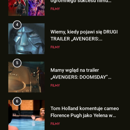
„SPIDER-MAN: BRAND NEW
FILMY
DAY”!
4
Wiemy, kiedy pojawi się DRUGI
TRAILER „AVENGERS:
DOOMSDAY”!
FILMY
5
Mamy wgląd na trailer
„AVENGERS: DOOMSDAY”
pokazany na SDCC!!!
FILMY
6
5
Tom Holland komentuje cameo
Mamy wgląd na trailer
Florence Pugh jako Yelena w
„AVENGERS: DOOMSDAY”
filmie „SPIDER-MAN: BRAND
FILMY
pokazany na SDCC!!!
FILMY
NEW DAY”!