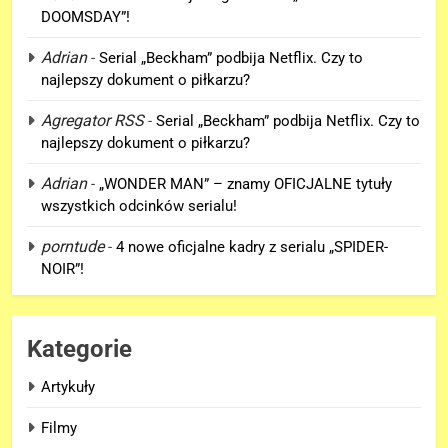
DOOMSDAY”!
5
Adrian
-
Serial „Beckham” podbija Netflix. Czy to
Mamy wgląd na trailer
najlepszy dokument o piłkarzu?
„AVENGERS: DOOMSDAY”
pokazany na SDCC!!!
Agregator RSS
-
Serial „Beckham” podbija Netflix. Czy to
FILMY
najlepszy dokument o piłkarzu?
6
Adrian
-
„WONDER MAN” – znamy OFICJALNE tytuły
Tom Holland komentuje cameo
wszystkich odcinków serialu!
Florence Pugh jako Yelena w
porntude
-
4 nowe oficjalne kadry z serialu „SPIDER-
filmie „SPIDER-MAN: BRAND
FILMY
NOIR”!
NEW DAY”!
7
Kevin Feige teasuje zakończenie
Kategorie
„AVENGERS: DOOMSDAY”!
FILMY
Artykuły
Filmy
8