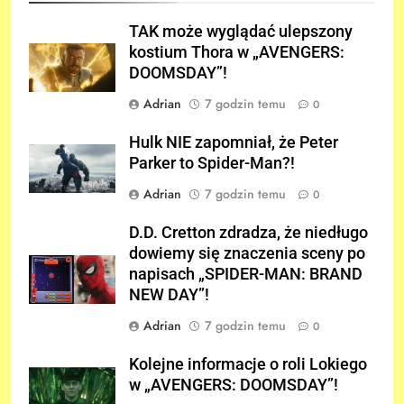
TAK może wyglądać ulepszony
kostium Thora w „AVENGERS:
DOOMSDAY”!
Adrian
7 godzin temu
0
Hulk NIE zapomniał, że Peter
Parker to Spider-Man?!
Adrian
7 godzin temu
0
D.D. Cretton zdradza, że niedługo
dowiemy się znaczenia sceny po
napisach „SPIDER-MAN: BRAND
NEW DAY”!
Adrian
7 godzin temu
0
Kolejne informacje o roli Lokiego
w „AVENGERS: DOOMSDAY”!