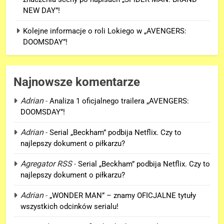
NEW DAY”!
Kolejne informacje o roli Lokiego w „AVENGERS:
DOOMSDAY”!
Najnowsze komentarze
Adrian
-
Analiza 1 oficjalnego trailera „AVENGERS:
DOOMSDAY”!
Adrian
-
Serial „Beckham” podbija Netflix. Czy to
najlepszy dokument o piłkarzu?
5
Agregator RSS
-
Serial „Beckham” podbija Netflix. Czy to
Kolejne informacje o roli
najlepszy dokument o piłkarzu?
Lokiego w „AVENGERS:
Adrian
-
„WONDER MAN” – znamy OFICJALNE tytuły
DOOMSDAY”!
FILMY
wszystkich odcinków serialu!