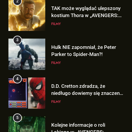
TAK może wyglądać ulepszony
FILMY
kostium Thora w „AVENGERS:
DOOMSDAY”!
FILMY
4
D.D. Cretton zdradza, że
niedługo dowiemy się znaczenia
3
sceny po napisach „SPIDER-
Hulk NIE zapomniał, że Peter
FILMY
MAN: BRAND NEW DAY”!
Parker to Spider-Man?!
FILMY
5
Kolejne informacje o roli
Lokiego w „AVENGERS:
4
DOOMSDAY”!
D.D. Cretton zdradza, że
FILMY
niedługo dowiemy się znaczenia
sceny po napisach „SPIDER-
FILMY
6
MAN: BRAND NEW DAY”!
Trailer „AVENGERS: ENDGAME
ENCORE” nadchodzi!
5
Kolejne informacje o roli
FILMY
Lokiego w „AVENGERS: