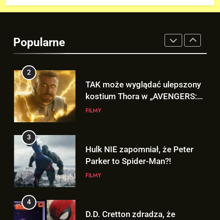
się w serwisie.. NETFLIX!
GRY
Popularne
2
TAK może wyglądać ulepszony
kostium Thora w „AVENGERS:
DOOMSDAY”!
FILMY
3
Hulk NIE zapomniał, że Peter
Parker to Spider-Man?!
FILMY
4
D.D. Cretton zdradza, że
niedługo dowiemy się znaczenia
sceny po napisach „SPIDER-
FILMY