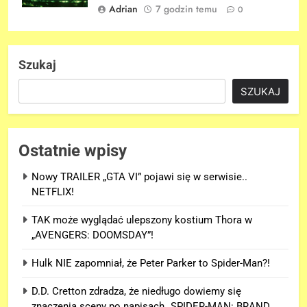
Adrian
7 godzin temu
0
Szukaj
SZUKAJ
Ostatnie wpisy
Nowy TRAILER „GTA VI” pojawi się w serwisie..
NETFLIX!
TAK może wyglądać ulepszony kostium Thora w
„AVENGERS: DOOMSDAY”!
Hulk NIE zapomniał, że Peter Parker to Spider-Man?!
D.D. Cretton zdradza, że niedługo dowiemy się
znaczenia sceny po napisach „SPIDER-MAN: BRAND