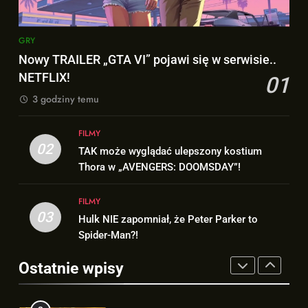
Bracia Russo gratulują
ogromnego sukcesu filmu
7
„SPIDER-MAN: BRAND NEW
GRY
Wiemy KTO stoi za niesamowitą
FILMY
DAY”!
formą Hugh Jackmana!
Nowy TRAILER „GTA VI” pojawi się w serwisie..
NETFLIX!
FILMY
01
1
Nowy TRAILER „GTA VI” pojawi
3 godziny temu
się w serwisie.. NETFLIX!
8
Bracia Russo gratulują
FILMY
GRY
02
ogromnego sukcesu filmu
TAK może wyglądać ulepszony kostium
„SPIDER-MAN: BRAND NEW
Thora w „AVENGERS: DOOMSDAY”!
FILMY
2
DAY”!
TAK może wyglądać ulepszony
FILMY
kostium Thora w „AVENGERS:
1
03
Hulk NIE zapomniał, że Peter Parker to
DOOMSDAY”!
Nowy TRAILER „GTA VI” pojawi
FILMY
Spider-Man?!
się w serwisie.. NETFLIX!
GRY
3
Ostatnie wpisy
Hulk NIE zapomniał, że Peter
Parker to Spider-Man?!
2