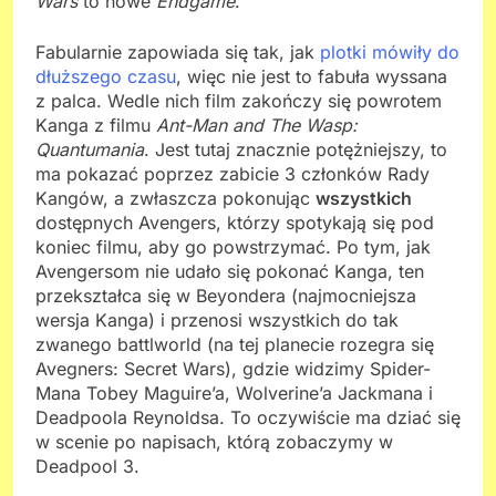
Wars
to nowe
Endgame
.
Fabularnie zapowiada się tak, jak
plotki mówiły do
dłuższego czasu
, więc nie jest to fabuła wyssana
z palca. Wedle nich film zakończy się powrotem
Kanga z filmu
Ant-Man and The Wasp:
Quantumania
. Jest tutaj znacznie potężniejszy, to
ma pokazać poprzez zabicie 3 członków Rady
Kangów, a zwłaszcza pokonując
wszystkich
dostępnych Avengers, którzy spotykają się pod
koniec filmu, aby go powstrzymać. Po tym, jak
Avengersom nie udało się pokonać Kanga, ten
przekształca się w Beyondera (najmocniejsza
wersja Kanga) i przenosi wszystkich do tak
zwanego battlworld (na tej planecie rozegra się
Avegners: Secret Wars), gdzie widzimy Spider-
Mana Tobey Maguire’a, Wolverine’a Jackmana i
Deadpoola Reynoldsa. To oczywiście ma dziać się
w scenie po napisach, którą zobaczymy w
Deadpool 3.