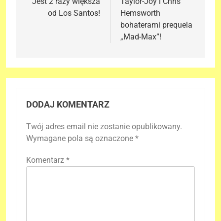
Jest 2 razy większa
Taylor-Joy i Chris
od Los Santos!
Hemsworth
bohaterami prequela
„Mad-Max”!
DODAJ KOMENTARZ
Twój adres email nie zostanie opublikowany.
Wymagane pola są oznaczone
*
Komentarz
*