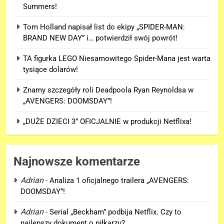
Summers!
Tom Holland napisał list do ekipy „SPIDER-MAN:
BRAND NEW DAY” i… potwierdził swój powrót!
TA figurka LEGO Niesamowitego Spider-Mana jest warta
tysiące dolarów!
Znamy szczegóły roli Deadpoola Ryan Reynoldsa w
„AVENGERS: DOOMSDAY”!
„DUŻE DZIECI 3” OFICJALNIE w produkcji Netflixa!
Najnowsze komentarze
Adrian
-
Analiza 1 oficjalnego trailera „AVENGERS:
DOOMSDAY”!
5
Adrian
-
Serial „Beckham” podbija Netflix. Czy to
„DUŻE DZIECI 3” OFICJALNIE w
najlepszy dokument o piłkarzu?