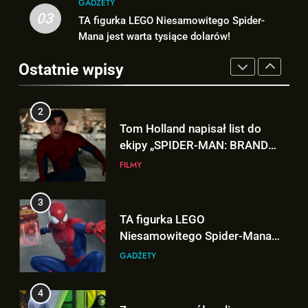
GADŻETY
3
03
TA figurka LEGO Niesamowitego Spider-
2
TA figurka LEGO
Mana jest warta tysiące dolarów!
Tom Holland napisał list do
Niesamowitego Spider-Mana
ekipy „SPIDER-MAN: BRAND
jest warta tysiące dolarów!
Ostatnie wpisy
GADŻETY
NEW DAY” i… potwierdził swój
FILMY
powrót!
4
3
Znamy szczegóły roli
TA figurka LEGO
Deadpoola Ryan Reynoldsa w
Niesamowitego Spider-Mana
„AVENGERS: DOOMSDAY”!
FILMY
jest warta tysiące dolarów!
GADŻETY
5
4
„DUŻE DZIECI 3” OFICJALNIE w
Znamy szczegóły roli
produkcji Netflixa!
Deadpoola Ryan Reynoldsa w
FILMY
„AVENGERS: DOOMSDAY”!
FILMY
6
5
Nowe szczegoły o żonie