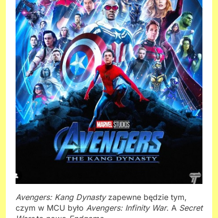
Avengers: Kang Dynasty
zapewne będzie tym,
czym w MCU było
Avengers: Infinity War
. A
Secret