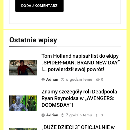
Ostatnie wpisy
Tom Holland napisał list do ekipy
„SPIDER-MAN: BRAND NEW DAY”
i… potwierdził swój powrót!
Adrian
6 godzin temu
0
Znamy szczegóły roli Deadpoola
Ryan Reynoldsa w „AVENGERS:
DOOMSDAY”!
Adrian
7 godzin temu
0
„DUŻE DZIECI 3” OFICJALNIE w