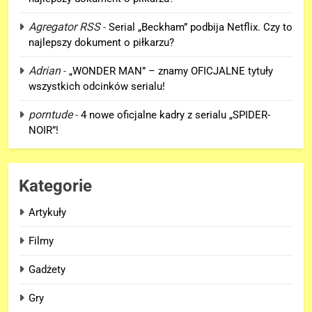
produkcji Netflixa!
Agregator RSS
-
Serial „Beckham” podbija Netflix. Czy to
FILMY
najlepszy dokument o piłkarzu?
6
Adrian
-
„WONDER MAN” – znamy OFICJALNE tytuły
Nowe szczegoły o żonie
wszystkich odcinków serialu!
Victora! Sue Storm będzie miała
porntude
-
4 nowe oficjalne kadry z serialu „SPIDER-
ważny wątek w „AVENGERS:
FILMY
NOIR”!
DOOMSDAY”!
7
Nowy TRAILER „GTA VI” pojawi
Kategorie
się w serwisie.. NETFLIX!
GRY
Artykuły
Filmy
8
TAK może wyglądać ulepszony
Gadżety
kostium Thora w „AVENGERS:
Gry
DOOMSDAY”!
FILMY