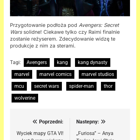
Przygotowanie podłoża pod
Avengers: Secret
Wars
solidne! Ciekawe tylko czy Raimi finalnie
zostanie reżyserem. Zdecydowanie widzę te
produkcje z nim za sterami.
Tagi:
Avengers
kang
kang dynasty
marvel
marvel comics
marvel studios
mcu
secret wars
spider-man
thor
wolverine
Poprzedni:
Nastepny:
Nawigacja
wpisu
Wyciek mapy GTA VI!
„Furiosa” – Anya