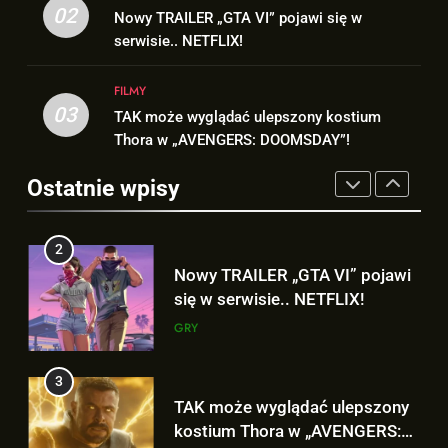
Nowy TRAILER „GTA VI” pojawi
02
Nowy TRAILER „GTA VI” pojawi się w
się w serwisie.. NETFLIX!
serwisie.. NETFLIX!
1
GRY
Nowe szczegoły o żonie
Victora! Sue Storm będzie miała
FILMY
03
ważny wątek w „AVENGERS:
3
TAK może wyglądać ulepszony kostium
FILMY
DOOMSDAY”!
Thora w „AVENGERS: DOOMSDAY”!
TAK może wyglądać ulepszony
kostium Thora w „AVENGERS:
2
Ostatnie wpisy
DOOMSDAY”!
FILMY
Nowy TRAILER „GTA VI” pojawi
się w serwisie.. NETFLIX!
4
GRY
Hulk NIE zapomniał, że Peter
Parker to Spider-Man?!
3
FILMY
TAK może wyglądać ulepszony
kostium Thora w „AVENGERS:
DOOMSDAY”!
5
FILMY
D.D. Cretton zdradza, że
niedługo dowiemy się znaczenia
4