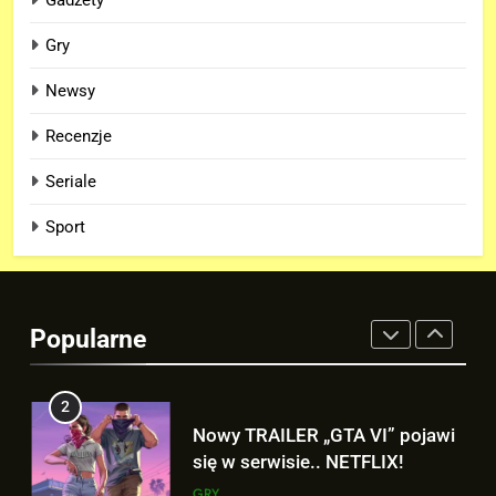
Gadżety
8
Wiemy KTO stoi za niesamowitą
Gry
formą Hugh Jackmana!
Newsy
FILMY
Recenzje
1
Seriale
Nowe szczegoły o żonie
Victora! Sue Storm będzie miała
Sport
ważny wątek w „AVENGERS:
FILMY
DOOMSDAY”!
2
Nowy TRAILER „GTA VI” pojawi
Popularne
się w serwisie.. NETFLIX!
GRY
3
TAK może wyglądać ulepszony