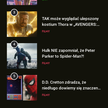
kostium Thora w „AVENGERS:
DOOMSDAY”!
FILMY
4
Hulk NIE zapomniał, że Peter
Parker to Spider-Man?!
FILMY
5
D.D. Cretton zdradza, że
niedługo dowiemy się znaczenia
sceny po napisach „SPIDER-
FILMY
MAN: BRAND NEW DAY”!
6
Kolejne informacje o roli
Lokiego w „AVENGERS:
5
DOOMSDAY”!
FILMY
D.D. Cretton zdradza, że