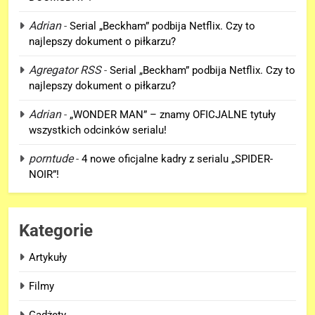
Adrian
-
Serial „Beckham” podbija Netflix. Czy to
najlepszy dokument o piłkarzu?
5
D.D. Cretton zdradza, że
Agregator RSS
-
Serial „Beckham” podbija Netflix. Czy to
niedługo dowiemy się znaczenia
najlepszy dokument o piłkarzu?
sceny po napisach „SPIDER-
FILMY
MAN: BRAND NEW DAY”!
Adrian
-
„WONDER MAN” – znamy OFICJALNE tytuły
wszystkich odcinków serialu!
6
Kolejne informacje o roli
porntude
-
4 nowe oficjalne kadry z serialu „SPIDER-
Lokiego w „AVENGERS:
NOIR”!
DOOMSDAY”!
FILMY
Kategorie
7
Trailer „AVENGERS: ENDGAME
Artykuły
ENCORE” nadchodzi!
FILMY
Filmy