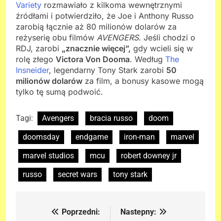
Variety
rozmawiało z kilkoma wewnętrznymi
źródłami i potwierdziło, że Joe i Anthony Russo
zarobią łącznie aż 80 milionów dolarów za
reżyserię obu filmów
AVENGERS
. Jeśli chodzi o
RDJ, zarobi
„znacznie więcej”,
gdy wcieli się w
rolę złego
Victora Von Dooma
. Według
The
Insneider
, legendarny Tony Stark zarobi
50
milionów dolarów
za film, a bonusy kasowe mogą
tylko tę sumą podwoić.
Tagi:
Avengers
bracia russo
doom
doomsday
endgame
iron-man
marvel
marvel studios
mcu
robert downey jr
russo
secret wars
tony stark
Poprzedni:
Nastepny:
Nawigacja