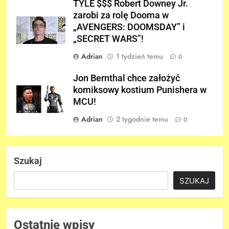
TYLE $$$ Robert Downey Jr.
zarobi za rolę Dooma w
„AVENGERS: DOOMSDAY” i
„SECRET WARS”!
Adrian
1 tydzień temu
0
Jon Bernthal chce założyć
komiksowy kostium Punishera w
MCU!
Adrian
2 tygodnie temu
0
Szukaj
SZUKAJ
Ostatnie wpisy