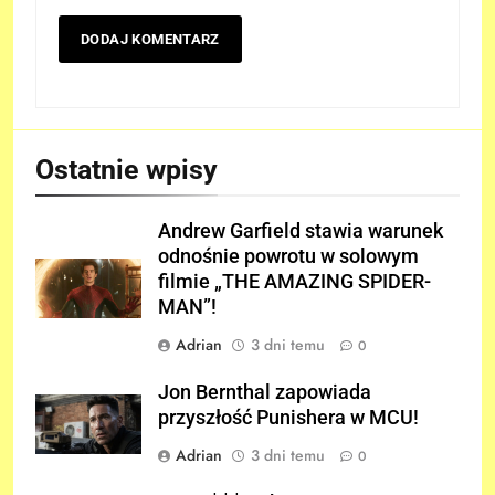
Ostatnie wpisy
Andrew Garfield stawia warunek
odnośnie powrotu w solowym
filmie „THE AMAZING SPIDER-
MAN”!
Adrian
3 dni temu
0
Jon Bernthal zapowiada
przyszłość Punishera w MCU!
Adrian
3 dni temu
0