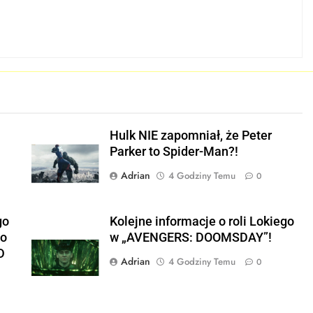
E
Hulk NIE zapomniał, że Peter
Parker to Spider-Man?!
Adrian
4 Godziny Temu
0
go
Kolejne informacje o roli Lokiego
po
w „AVENGERS: DOOMSDAY”!
D
I
Adrian
4 Godziny Temu
0