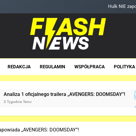
Hulk NIE zapo
D.D. Cretton zdradza, że niedługo dowiemy się znaczenia scen
Kolejne informacje o r
TAK może wyglądać ulepszony kost
sh News
Hulk NIE zapo
za Dawka Newsów W Sieci
REDAKCJA
REGULAMIN
WSPÓŁPRACA
POLITYKA
D.D. Cretton zdradza, że niedługo dowiemy się znaczenia scen
Kolejne informacje o r
jalnego trailera „AVENGERS: DOOMSDAY”!
Już 
2 Tygo
h zapowiada „AVENGERS: DOOMSDAY”!