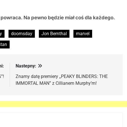
DJ powraca. Na pewno będzie miał coś dla każdego.
y
doomsday
Jon Bernthal
marvel
stan
i:
Nastepny:
”!
Znamy datę premiery „PEAKY BLINDERS: THE
IMMORTAL MAN” z Cillianem Murphy’m!