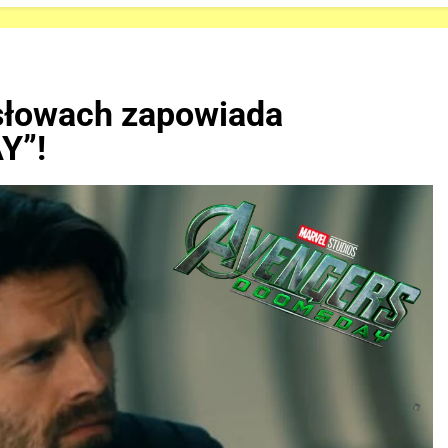
 słowach zapowiada
Y”!