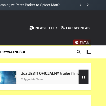
mniał, że Peter Parker to Spider-Man?!
y po napisach „SPIDER-MAN: BRAND NEW
DAY”!
oli Lokiego w „AVENGERS: DOOMSDAY”!
NEWSLETTER
LOSOWY NEWS
ium Thora w „AVENGERS: DOOMSDAY”!
TikTok
mniał, że Peter Parker to Spider-Man?!
 PRYWATNOŚCI
y po napisach „SPIDER-MAN: BRAND NEW
DAY”!
oli Lokiego w „AVENGERS: DOOMSDAY”!
JEST! OFICJALNY trailer filmu „AVENGERS: DOOMSDAY” w siec
dnie Temu