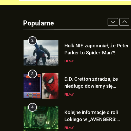
1
TAK może wyglądać
ulepszony kostium Thora w
Popularne
„AVENGERS: DOOMSDAY”!
FILMY
2
Hulk NIE zapomniał, że Peter
Parker to Spider-Man?!
FILMY
3
D.D. Cretton zdradza, że
niedługo dowiemy się
znaczenia sceny po napisach
FILMY
„SPIDER-MAN: BRAND NEW
DAY”!
4
Kolejne informacje o roli
Lokiego w „AVENGERS:
DOOMSDAY”!
FILMY