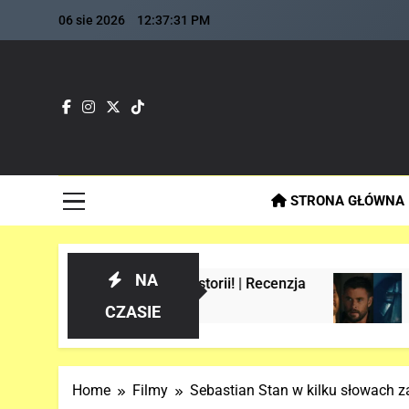
Skip
06 sie 2026
12:37:32 PM
to
content
Fla
Najszybs
STRONA GŁÓWNA
NA
anie w historii! | Recenzja
Analiza 1 ofic
2 Tygodnie Temu
CZASIE
Home
Filmy
Sebastian Stan w kilku słowac