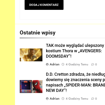
5
Trailer „AVENGERS: ENDGAM
ENCORE” nadchodzi!
FILMY
6
Ostatnie wpisy
Wiemy KTO stoi za
niesamowitą formą Hugh
Jackmana!
TAK może wyglądać ulepszony
FILMY
kostium Thora w „AVENGERS:
DOOMSDAY”!
7
Bracia Russo gratulują
Adrian
4 Godziny Temu
0
ogromnego sukcesu filmu
„SPIDER-MAN: BRAND NEW
FILMY
D.D. Cretton zdradza, że niedłu
DAY”!
dowiemy się znaczenia sceny 
8
napisach „SPIDER-MAN: BRAN
Wiemy, kiedy pojawi się DRUG
NEW DAY”!
TRAILER „AVENGERS:
DOOMSDAY”!
Adrian
4 Godziny Temu
0
FILMY