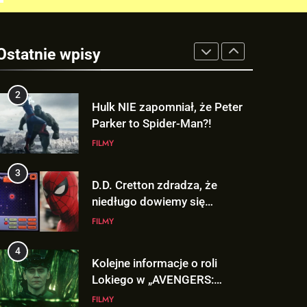
1
TAK może wyglądać
ulepszony kostium Thora w
Ostatnie wpisy
„AVENGERS: DOOMSDAY”!
FILMY
2
Hulk NIE zapomniał, że Peter
Parker to Spider-Man?!
FILMY
3
D.D. Cretton zdradza, że
niedługo dowiemy się
znaczenia sceny po napisach
FILMY
„SPIDER-MAN: BRAND NEW
DAY”!
4
Kolejne informacje o roli
Lokiego w „AVENGERS:
DOOMSDAY”!
FILMY