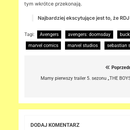
tym wkrótce przekonają.
Najbardziej ekscytujące jest to, że R
Tagi:
Avengers
avengers: doomsday
buck
marvel comics
marvel studios
sebastian 
Poprzedn
Nawigacja
wpisu
Mamy pierwszy trailer 5. sezonu „THE BOYS
DODAJ KOMENTARZ