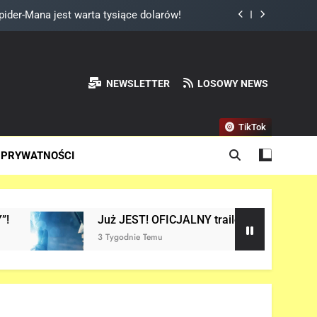
 Reynoldsa w „AVENGERS: DOOMSDAY”!
I 3” OFICJALNIE w produkcji Netflixa!
NEWSLETTER
LOSOWY NEWS
NEW DAY” i… potwierdził swój powrót!
ider-Mana jest warta tysiące dolarów!
TikTok
 Reynoldsa w „AVENGERS: DOOMSDAY”!
 PRYWATNOŚCI
I 3” OFICJALNIE w produkcji Netflixa!
 JEST! OFICJALNY trailer filmu „AVENGERS: DOOMSDAY” w sie
godnie Temu