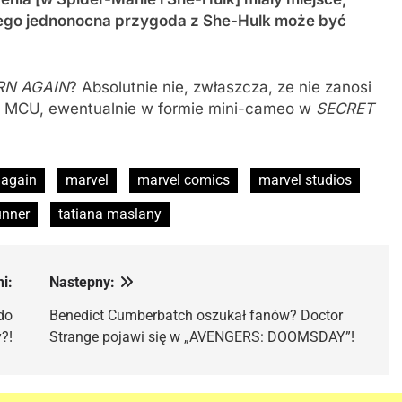
. Jego jednonocna przygoda z She-Hulk może być
RN AGAIN
? Absolutnie nie, zwłaszcza, ze nie zanosi
do MCU, ewentualnie w formie mini-cameo w
SECRET
 again
marvel
marvel comics
marvel studios
nner
tatiana maslany
i:
Nastepny:
do
Benedict Cumberbatch oszukał fanów? Doctor
?!
Strange pojawi się w „AVENGERS: DOOMSDAY”!