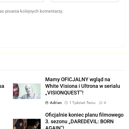
as pisania kolejnych komentarzy.
Mamy OFICJALNY wgląd na
sa
White Visiona i Ultrona w serialu
„VISIONQUEST”!
Adrian
1 Tydzień Temu
0
Oficjalnie koniec planu filmowego
u
3. sezonu „DAREDEVIL: BORN
AGAIN”!