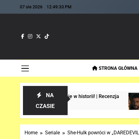
Skip
07 sie 2026
12:49:34 PM
to
content
Fla
Najszybs
STRONA GŁÓWNA
NA
-Manie w historii! | Recenzja
Analiza 1 ofi
3 Tygodnie Temu
CZASIE
Home
Seriale
She-Hulk powróci w „DAREDEVIL