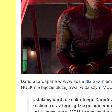
Dario Scardapane w wywiadzie
dla SFX
niema
HULK nie będzie dłużej trwał w dalszym MCU
Ustalamy bardzo konkretnego Daredevi
kostiumu oraz tego, gdzie go odbieram
jest kanoniczny w MCU, te inne wydarze