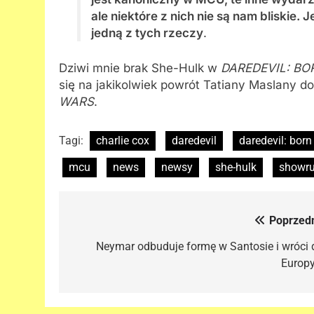
ale niektóre z nich nie są nam bliskie
jedną z tych rzeczy
.
Dziwi mnie brak She-Hulk w
DAREDEVIL: BO
się na jakikolwiek powrót Tatiany Maslany 
WARS
.
Tagi:
charlie cox
daredevil
daredevil: born
mcu
news
newsy
she-hulk
showru
Poprzedn
Nawigacja
wpisu
Neymar odbuduje formę w Santosie i wróci 
Europy