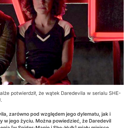
lże potwierdził, że wątek Daredevila w serialu SHE-
.
la, zarówno pod względem jego dylematu, jak i
y w jego życiu. Można powiedzieć, że Daredevil
nia [w Spider-Manie i She-Hulk] miały miejsce,