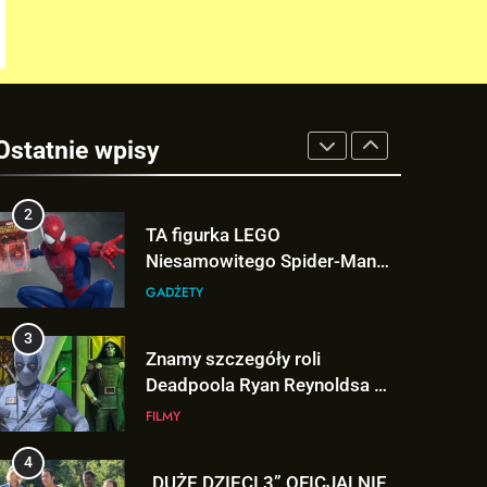
1
Tom Holland napisał list do
ekipy „SPIDER-MAN: BRAND
NEW DAY” i… potwierdził swój
FILMY
powrót!
Ostatnie wpisy
2
TA figurka LEGO
Niesamowitego Spider-Mana
jest warta tysiące dolarów!
GADŻETY
3
Znamy szczegóły roli
Deadpoola Ryan Reynoldsa w
„AVENGERS: DOOMSDAY”!
FILMY
4
„DUŻE DZIECI 3” OFICJALNIE
w produkcji Netflixa!
FILMY