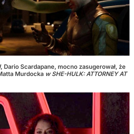
N
, Dario Scardapane, mocno zasugerował, że
 Matta Murdocka
w
SHE-HULK: ATTORNEY AT