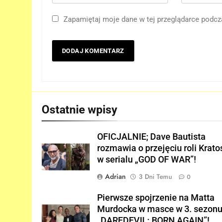
5
Nowe szczegoły o żonie
Zapamiętaj moje dane w tej przeglądarce podcz
Victora! Sue Storm będzie
miała ważny wątek w
FILMY
„AVENGERS: DOOMSDAY”!
6
Nowy TRAILER „GTA VI”
pojawi się w serwisie..
NETFLIX!
GRY
Ostatnie wpisy
7
TAK może wyglądać
ulepszony kostium Thora w
OFICJALNIE; Dave Bautista
„AVENGERS: DOOMSDAY”!
rozmawia o przejęciu roli Krato
FILMY
w serialu „GOD OF WAR”!
8
Adrian
3 Dni Temu
0
Hulk NIE zapomniał, że Peter
Parker to Spider-Man?!
Pierwsze spojrzenie na Matta
FILMY
Murdocka w masce w 3. sezon
„DAREDEVIL: BORN AGAIN”!