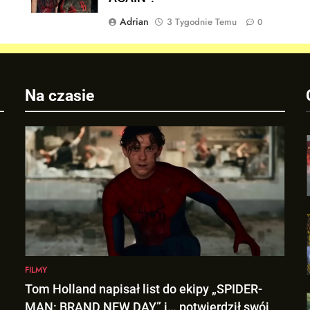
Adrian
3 Tygodnie Temu
0
j
Na czasie
FILMY
Tom Holland napisał list do ekipy „SPIDER-
MAN: BRAND NEW DAY” i… potwierdził swój