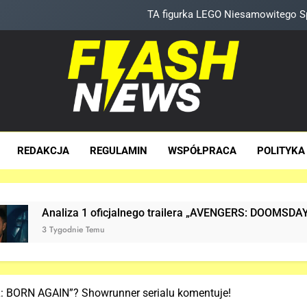
Znamy szczegóły roli Deadpoola Ryan
„DUŻE DZIEC
Tom Holland napisał list do ekipy „SPIDER-MAN: BRAND 
TA figurka LEGO Niesamowitego Sp
sh News
za Dawka Newsów W Sieci
Znamy szczegóły roli Deadpoola Ryan
REDAKCJA
REGULAMIN
WSPÓŁPRACA
POLITYKA
„DUŻE DZIEC
cjalnego trailera „AVENGERS: DOOMSDAY”!
Już
3 Ty
: BORN AGAIN”? Showrunner serialu komentuje!