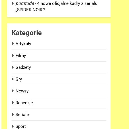
porntude
-
4 nowe oficjalne kadry z serialu
„SPIDER-NOIR”!
Kategorie
Artykuły
Filmy
Gadżety
Gry
Newsy
Recenzje
Seriale
Sport