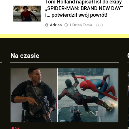
Tom Holland napisał list do ekipy
„SPIDER-MAN: BRAND NEW DAY”
i… potwierdził swój powrót!
Adrian
1 Dzień Temu
0
a
Na czasie
FILMY