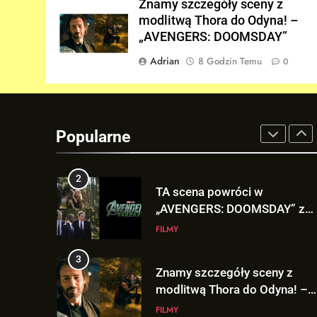
Znamy szczegóły sceny z
8
modlitwą Thora do Odyna! –
„DUŻE DZIECI 3” OFICJALNIE
„AVENGERS: DOOMSDAY”
w produkcji Netflixa!
Adrian
8 Godzin Temu
0
FILMY
1
Co naprawdę wydarzyło się n
Staten Island? – „SPIDER-
Popularne
MAN: BRAND NEW DAY”
FILMY
2
TA scena powróci w
„AVENGERS: DOOMSDAY” z
Pepper Potts w roli głównej!
FILMY
3
Znamy szczegóły sceny z
modlitwą Thora do Odyna! –
„AVENGERS: DOOMSDAY”
FILMY