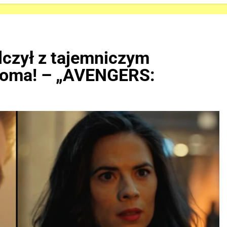
lczył z tajemniczym
ooma! – „AVENGERS: