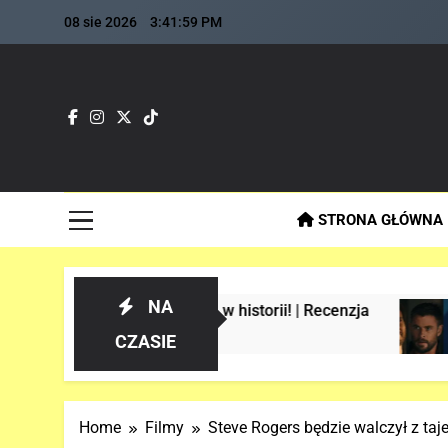
Skip
08 sie 2026
3:42:00 PM
to
content
Fla
Najszybs
STRONA GŁÓWNA
NA
pider-Manie w historii! | Recenzja
Analiza 
3 Tygodnie
CZASIE
Home
Filmy
Steve Rogers będzie walczył z 