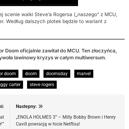
j scenie walki Steve’a Rogersa („naszego” z MCU,
r. Według dalszych plotek będzie to wariant z
or Doom oficjalnie zawitał do MCU. Ten złoczyńca,
 wywoła lawinowy kryzys w całym multiwersum
.
or doom
doom
doomsday
marvel
ggy carter
steve rogers
i:
Nastepny:
at
„ENOLA HOLMES 3” – Milly Bobby Brown i Henry
Y”
Cavill powracją w hicie Netflixa!