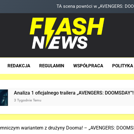
TA scena powróci w „AVENGERS: DOOMS
Znamy szczegóły sceny z modlitwą Thor
Kit Connor dołączy do obs
Co naprawdę wydarzyło się na Staten Is
sh News
za Dawka Newsów W Sieci
TA scena powróci w „AVENGERS: DOOMS
REDAKCJA
REGULAMIN
WSPÓŁPRACA
POLITYKA
Znamy szczegóły sceny z modlitwą Thor
Kit Connor dołączy do obs
1 oficjalnego trailera „AVENGERS: DOOMSDAY”!
 Temu
tajemniczym wariantem z drużyny Dooma! – „AVENGERS: DOOM