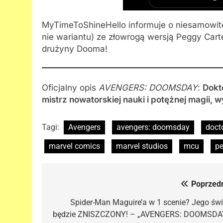
MyTimeToShineHello informuje o niesamowite
nie wariantu) ze złowrogą wersją Peggy Carte
drużyny Dooma!
Oficjalny opis
AVENGERS: DOOMSDAY
:
Dokt
mistrz nowatorskiej nauki i potężnej magii,
Tagi:
Avengers
avengers: doomsday
doct
marvel comics
marvel studios
mcu
pe
Poprzedn
Nawigacja
wpisu
Spider-Man Maguire’a w 1 scenie? Jego świ
będzie ZNISZCZONY! – „AVENGERS: DOOMSDA