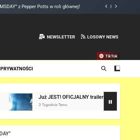
DAY” z Pepper Potts w roli głównej!
a do Odyna! – „AVENGERS: DOOMSDAY”
ady „X-MEN” jako nowy Scott Summers!
NEWSLETTER
LOSOWY NEWS
land? – „SPIDER-MAN: BRAND NEW DAY”
TikTok
DAY” z Pepper Potts w roli głównej!
 PRYWATNOŚCI
a do Odyna! – „AVENGERS: DOOMSDAY”
ady „X-MEN” jako nowy Scott Summers!
Już JEST! OFICJALNY trailer filmu „AVENGERS: DOOMSDAY” 
3 Tygodnie Temu
SDAY”