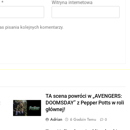
l
*
Witryna internetowa
as pisania kolejnych komentarzy.
j
TA scena powróci w „AVENGERS:
:
DOOMSDAY” z Pepper Potts w roli
głównej!
Adrian
6 Godzin Temu
0