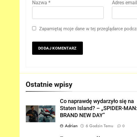
Nazwa
*
Adres emai
Zapamiętaj moje dane w tej przeglądarce podcz
5
Tom Holland napisał list do
ekipy „SPIDER-MAN: BRAND
NEW DAY” i… potwierdził swó
FILMY
powrót!
6
TA figurka LEGO
Ostatnie wpisy
Niesamowitego Spider-Mana
jest warta tysiące dolarów!
GADŻETY
Co naprawdę wydarzyło się na
Staten Island? – „SPIDER-MAN
7
BRAND NEW DAY”
Znamy szczegóły roli
Deadpoola Ryan Reynoldsa w
Adrian
6 Godzin Temu
0
„AVENGERS: DOOMSDAY”!
FILMY