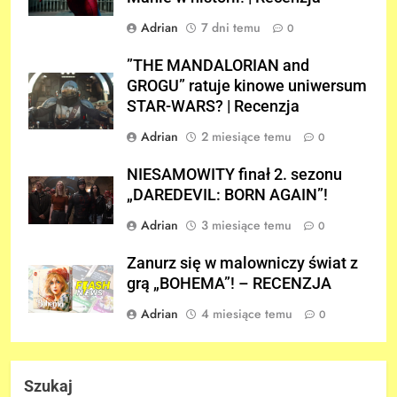
Adrian
7 dni temu
0
”THE MANDALORIAN and
GROGU” ratuje kinowe uniwersum
STAR-WARS? | Recenzja
Adrian
2 miesiące temu
0
NIESAMOWITY finał 2. sezonu
„DAREDEVIL: BORN AGAIN”!
Adrian
3 miesiące temu
0
Zanurz się w malowniczy świat z
grą „BOHEMA”! – RECENZJA
Adrian
4 miesiące temu
0
Szukaj