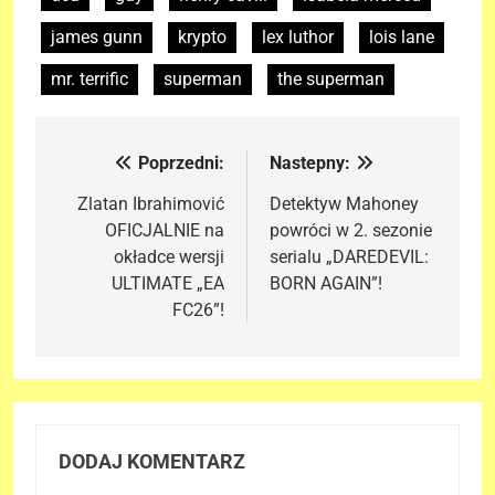
james gunn
krypto
lex luthor
lois lane
mr. terrific
superman
the superman
Poprzedni:
Nastepny:
Nawigacja
wpisu
Zlatan Ibrahimović
Detektyw Mahoney
OFICJALNIE na
powróci w 2. sezonie
okładce wersji
serialu „DAREDEVIL:
ULTIMATE „EA
BORN AGAIN”!
FC26”!
DODAJ KOMENTARZ