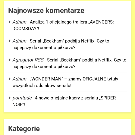
Najnowsze komentarze
Adrian
-
Analiza 1 oficjalnego trailera „AVENGERS:
DOOMSDAY”!
5
Adrian
-
Serial „Beckham” podbija Netflix. Czy to
„DUŻE DZIECI 3” OFICJALNIE w
najlepszy dokument o piłkarzu?
produkcji Netflixa!
Agregator RSS
-
Serial „Beckham” podbija Netflix. Czy to
FILMY
najlepszy dokument o piłkarzu?
6
Adrian
-
„WONDER MAN” – znamy OFICJALNE tytuły
Nowe szczegoły o żonie
wszystkich odcinków serialu!
Victora! Sue Storm będzie miała
porntude
-
4 nowe oficjalne kadry z serialu „SPIDER-
ważny wątek w „AVENGERS:
FILMY
NOIR”!
DOOMSDAY”!
7
Nowy TRAILER „GTA VI” pojawi
Kategorie
się w serwisie.. NETFLIX!