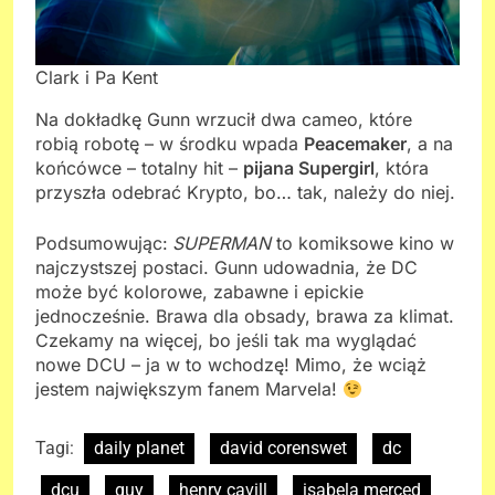
Clark i Pa Kent
Na dokładkę Gunn wrzucił dwa cameo, które
robią robotę – w środku wpada
Peacemaker
, a na
końcówce – totalny hit –
pijana Supergirl
, która
przyszła odebrać Krypto, bo… tak, należy do niej.
Podsumowując:
SUPERMAN
to komiksowe kino w
najczystszej postaci. Gunn udowadnia, że DC
może być kolorowe, zabawne i epickie
jednocześnie. Brawa dla obsady, brawa za klimat.
Czekamy na więcej, bo jeśli tak ma wyglądać
nowe DCU – ja w to wchodzę! Mimo, że wciąż
jestem największym fanem Marvela!
Tagi:
daily planet
david corenswet
dc
dcu
guy
henry cavill
isabela merced