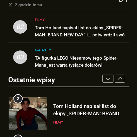
FILMY
9 godzin temu
2
1
FILMY
Tom Holland napisał list do
Kit Connor dołączy do obsady
02
Tom Holland napisał list do ekipy „SPIDER-
ekipy „SPIDER-MAN: BRAND
„X-MEN” jako nowy Scott
MAN: BRAND NEW DAY” i… potwierdził swój
NEW DAY” i… potwierdził swój
FILMY
Summers!
NEWSY
powrót!
powrót!
GADŻETY
3
03
TA figurka LEGO Niesamowitego Spider-
2
TA figurka LEGO
Mana jest warta tysiące dolarów!
Tom Holland napisał list do
Niesamowitego Spider-Mana
ekipy „SPIDER-MAN: BRAND
jest warta tysiące dolarów!
Ostatnie wpisy
GADŻETY
NEW DAY” i… potwierdził swój
FILMY
powrót!
4
3
Znamy szczegóły roli
TA figurka LEGO
Deadpoola Ryan Reynoldsa w
Niesamowitego Spider-Mana
„AVENGERS: DOOMSDAY”!
FILMY
jest warta tysiące dolarów!
GADŻETY
5