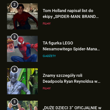
3
TA figurka LEGO
Niesamowitego Spider-Mana
jest warta tysiące dolarów!
GADŻETY
4
Znamy szczegóły roli
Deadpoola Ryan Reynoldsa w
„AVENGERS: DOOMSDAY”!
FILMY
5
„DUŻE DZIECI 3” OFICJALNIE w
produkcji Netflixa!
FILMY
6
5
Nowe szczegoły o żonie