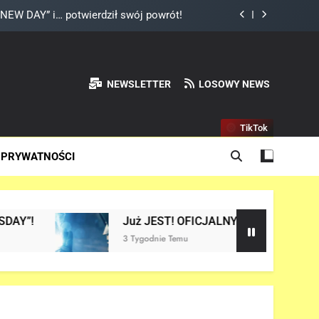
NEW DAY” i… potwierdził swój powrót!
ider-Mana jest warta tysiące dolarów!
 Reynoldsa w „AVENGERS: DOOMSDAY”!
NEWSLETTER
LOSOWY NEWS
ady „X-MEN” jako nowy Scott Summers!
TikTok
NEW DAY” i… potwierdził swój powrót!
 PRYWATNOŚCI
ider-Mana jest warta tysiące dolarów!
 Reynoldsa w „AVENGERS: DOOMSDAY”!
Już JEST! OFICJALNY trailer filmu „AVENGERS: D
3 Tygodnie Temu