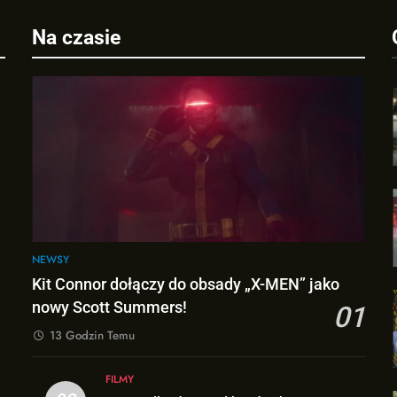
Na czasie
j
NEWSY
Kit Connor dołączy do obsady „X-MEN” jako
nowy Scott Summers!
01
13 Godzin Temu
FILMY