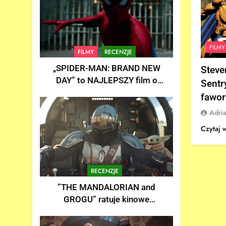
FILMY
FILMY
RECENZJE
„SPIDER-MAN: BRAND NEW
Steve
DAY” to NAJLEPSZY film o
Sentr
Spider-Manie w historii! |
fawor
Recenzja
Adri
Czytaj 
RECENZJE
”THE MANDALORIAN and
GROGU” ratuje kinowe
uniwersum STAR-WARS? |
Recenzja