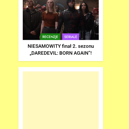
RECENZJE
SERIALE
NIESAMOWITY finał 2. sezonu
„DAREDEVIL: BORN AGAIN”!
5
„DUŻE DZIECI 3” OFICJALNIE