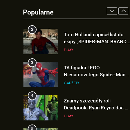
Kit Connor dołączy do obsady
„X-MEN” jako nowy Scott
Popularne
Summers!
NEWSY
2
Tom Holland napisał list do
ekipy „SPIDER-MAN: BRAND
NEW DAY” i… potwierdził swó
FILMY
powrót!
3
TA figurka LEGO
Niesamowitego Spider-Mana
jest warta tysiące dolarów!
GADŻETY
4
Znamy szczegóły roli
Deadpoola Ryan Reynoldsa w
„AVENGERS: DOOMSDAY”!
FILMY
5