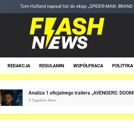
Tom Holland napisał list do ekipy „SPIDER-MAN: BRAND 
TA figurka LEGO Niesamowitego Sp
Znamy szczegóły roli Deadpoola Ryan
Kit Connor dołączy do obs
sh News
za Dawka Newsów W Sieci
Tom Holland napisał list do ekipy „SPIDER-MAN: BRAND 
REDAKCJA
REGULAMIN
WSPÓŁPRACA
POLITYKA
TA figurka LEGO Niesamowitego Sp
Znamy szczegóły roli Deadpoola Ryan
Analiza 1 oficjalnego trailera „AVENGERS: DOOMSDAY”!
3 Tygodnie Temu