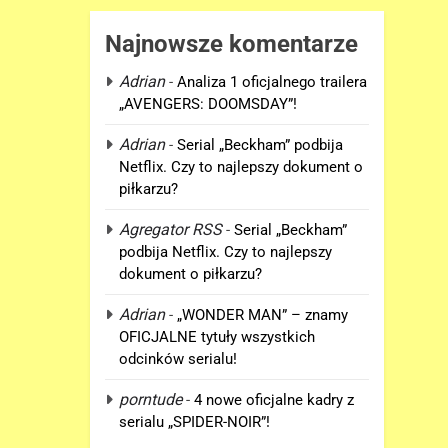
Najnowsze komentarze
Adrian
-
Analiza 1 oficjalnego trailera
„AVENGERS: DOOMSDAY”!
Adrian
-
Serial „Beckham” podbija
Netflix. Czy to najlepszy dokument o
piłkarzu?
Agregator RSS
-
Serial „Beckham”
podbija Netflix. Czy to najlepszy
dokument o piłkarzu?
Adrian
-
„WONDER MAN” – znamy
OFICJALNE tytuły wszystkich
odcinków serialu!
porntude
-
4 nowe oficjalne kadry z
serialu „SPIDER-NOIR”!
5
„DUŻE DZIECI 3” OFICJALNIE