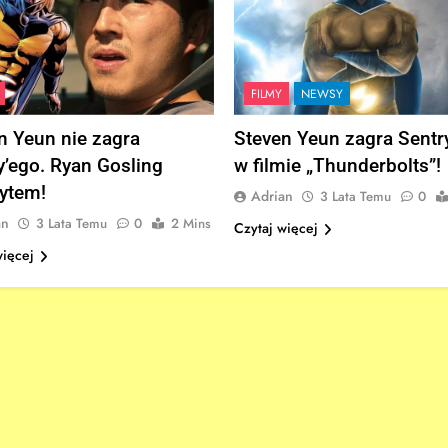
FILMY
NEWSY
n Yeun nie zagra
Steven Yeun zagra Sentr
y’ego. Ryan Gosling
w filmie „Thunderbolts”!
ytem!
Adrian
3 Lata Temu
0
an
3 Lata Temu
0
2 Mins
Czytaj więcej
więcej