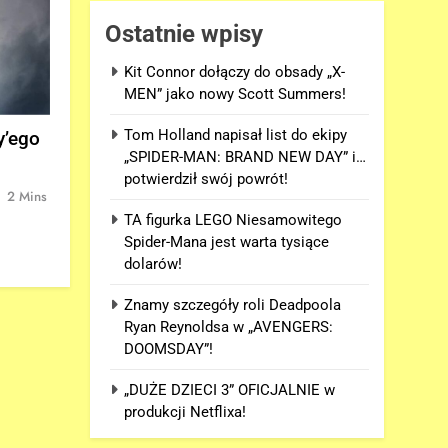
Ostatnie wpisy
Kit Connor dołączy do obsady „X-
MEN” jako nowy Scott Summers!
Tom Holland napisał list do ekipy
y’ego
„SPIDER-MAN: BRAND NEW DAY” i…
potwierdził swój powrót!
2 Mins
TA figurka LEGO Niesamowitego
Spider-Mana jest warta tysiące
dolarów!
Znamy szczegóły roli Deadpoola
Ryan Reynoldsa w „AVENGERS:
DOOMSDAY”!
„DUŻE DZIECI 3” OFICJALNIE w
produkcji Netflixa!