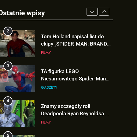
Kit Connor dołączy do obsady
„X-MEN” jako nowy Scott
Ostatnie wpisy
Summers!
NEWSY
2
Tom Holland napisał list do
ekipy „SPIDER-MAN: BRAND
NEW DAY” i… potwierdził swój
FILMY
powrót!
3
TA figurka LEGO
Niesamowitego Spider-Mana
jest warta tysiące dolarów!
GADŻETY
4
Znamy szczegóły roli
Deadpoola Ryan Reynoldsa w
„AVENGERS: DOOMSDAY”!
FILMY
5