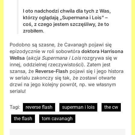
I oto nadchodzi chwila dla tych z Was,
którzy oglądają „Supermana i Lois” –
coś, z czego jestem szczęśliwy, że to
zrobiłem
.
Podobno są szasne, że Cavanagh pojawi się
epizodycznie w roli sobowtóra
doktora Harrisona
Wellsa
(a
kcja Supermana i Lois
rozgrywa się w
innej, oddzielnej rzeczywistości). Zatem jest
szansa, że
Reverse-Flash
pojawi się i jego histora
w serialu zakonczy się tak, że zostawi otwarte
drzwi na jego kolejny powrót, np. we własnym
serialu!
Tagi:
reverse flash
superman i lois
the cw
the flash
tom cavanagh