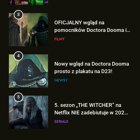
Doctora Strange’a w
FILMY
„AVENGERS: DOOMSDAY”!
4
Nowy wgląd na Doctora Dooma
prosto z plakatu na D23!
NEWSY
5
5. sezon „THE WITCHER” na
Netflix NIE zadebiutuje w 2026
roku!
SERIALE
6
5
Co naprawdę wydarzyło się na
Staten Island? – „SPIDER-MAN:
5. sezon „THE WITCHER” na
BRAND NEW DAY”
Netflix NIE zadebiutuje w 2026
FILMY
roku!
SERIALE