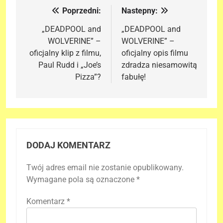
Poprzedni:
Nastepny:
Nawigacja
wpisu
„DEADPOOL and
„DEADPOOL and
WOLVERINE” –
WOLVERINE” –
oficjalny klip z filmu,
oficjalny opis filmu
Paul Rudd i „Joe’s
zdradza niesamowitą
Pizza”?
fabułę!
DODAJ KOMENTARZ
Twój adres email nie zostanie opublikowany.
Wymagane pola są oznaczone
*
Komentarz
*