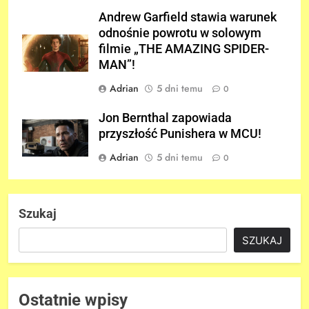
Andrew Garfield stawia warunek
odnośnie powrotu w solowym
filmie „THE AMAZING SPIDER-
MAN”!
Adrian
5 dni temu
0
Jon Bernthal zapowiada
przyszłość Punishera w MCU!
Adrian
5 dni temu
0
Szukaj
SZUKAJ
Ostatnie wpisy