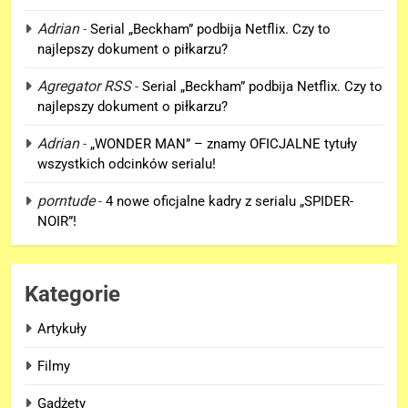
Adrian
-
Serial „Beckham” podbija Netflix. Czy to
5
najlepszy dokument o piłkarzu?
5. sezon „THE WITCHER” na
Netflix NIE zadebiutuje w 2026
Agregator RSS
-
Serial „Beckham” podbija Netflix. Czy to
roku!
SERIALE
najlepszy dokument o piłkarzu?
Adrian
-
„WONDER MAN” – znamy OFICJALNE tytuły
6
wszystkich odcinków serialu!
Co naprawdę wydarzyło się na
Staten Island? – „SPIDER-MAN:
porntude
-
4 nowe oficjalne kadry z serialu „SPIDER-
BRAND NEW DAY”
NOIR”!
FILMY
7
Kategorie
TA scena powróci w
„AVENGERS: DOOMSDAY” z
Artykuły
Pepper Potts w roli głównej!
FILMY
Filmy
8
Gadżety