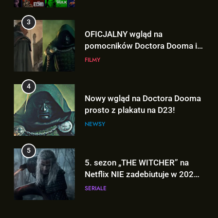
„AVENGERS: DOOMSDAY”!
4
Nowy wgląd na Doctora Dooma
prosto z plakatu na D23!
NEWSY
5
5. sezon „THE WITCHER” na
Netflix NIE zadebiutuje w 2026
roku!
SERIALE
6
5
Co naprawdę wydarzyło się na
5. sezon „THE WITCHER” na
Staten Island? – „SPIDER-MAN:
Netflix NIE zadebiutuje w 2026
BRAND NEW DAY”
FILMY
roku!
SERIALE
7