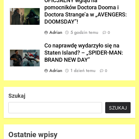
OFICJALNY wgląd na
pomocników Doctora Dooma i
Doctora Strange’a w „AVENGERS:
DOOMSDAY”!
Adrian
5 godzin temu
0
Co naprawdę wydarzyło się na
Staten Island? – „SPIDER-MAN:
BRAND NEW DAY”
Adrian
1 dzień temu
0
Szukaj
SZUKAJ
Ostatnie wpisy