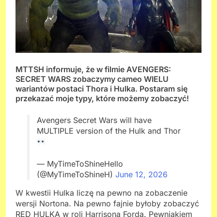
MTTSH informuje, że w filmie AVENGERS:
SECRET WARS zobaczymy cameo WIELU
wariantów postaci Thora i Hulka. Postaram się
przekazać moje typy, które możemy zobaczyć!
Avengers Secret Wars will have
MULTIPLE version of the Hulk and Thor
— MyTimeToShineHello
(@MyTimeToShineH)
June 12, 2026
W kwestii Hulka liczę na pewno na zobaczenie
wersji Nortona. Na pewno fajnie byłoby zobaczyć
RED HULKA w roli Harrisona Forda. Pewniakiem