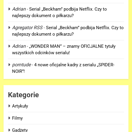
5
Adrian
-
Serial „Beckham” podbija Netflix. Czy to
5. sezon „THE WITCHER” na
najlepszy dokument o piłkarzu?
Netflix NIE zadebiutuje w 2026
roku!
Agregator RSS
-
Serial „Beckham” podbija Netflix. Czy to
SERIALE
najlepszy dokument o piłkarzu?
6
Adrian
-
„WONDER MAN” – znamy OFICJALNE tytuły
Co naprawdę wydarzyło się na
wszystkich odcinków serialu!
Staten Island? – „SPIDER-MAN:
porntude
-
4 nowe oficjalne kadry z serialu „SPIDER-
BRAND NEW DAY”
FILMY
NOIR”!
7
TA scena powróci w
Kategorie
„AVENGERS: DOOMSDAY” z
Pepper Potts w roli głównej!
FILMY
Artykuły
Filmy
8
Znamy szczegóły sceny z
Gadżety