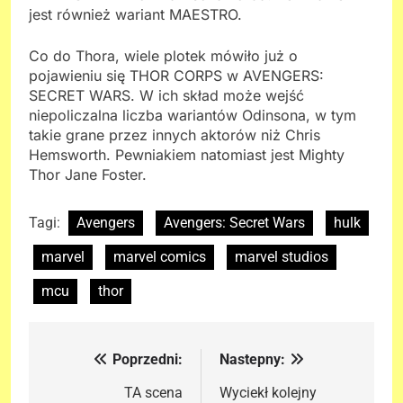
jest również wariant MAESTRO.
Co do Thora, wiele plotek mówiło już o
pojawieniu się THOR CORPS w AVENGERS:
SECRET WARS. W ich skład może wejść
niepoliczalna liczba wariantów Odinsona, w tym
takie grane przez innych aktorów niż Chris
Hemsworth. Pewniakiem natomiast jest Mighty
Thor Jane Foster.
Tagi:
Avengers
Avengers: Secret Wars
hulk
marvel
marvel comics
marvel studios
mcu
thor
Poprzedni:
Nastepny:
Nawigacja
wpisu
TA scena
Wyciekł kolejny