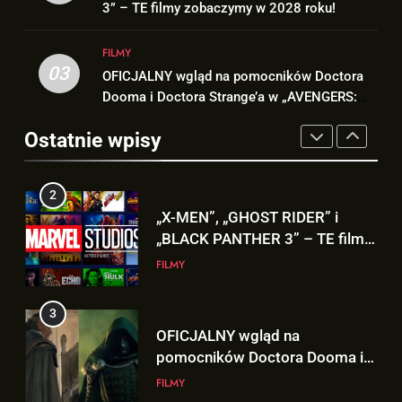
Studios o powrocie jako X-23 w
3” – TE filmy zobaczymy w 2028 roku!
zobaczymy w 2028 roku!
FILMY
MCU!
FILMY
FILMY
3
03
OFICJALNY wgląd na pomocników Doctora
2
OFICJALNY wgląd na
Dooma i Doctora Strange’a w „AVENGERS:
„X-MEN”, „GHOST RIDER” i
pomocników Doctora Dooma i
DOOMSDAY”!
„BLACK PANTHER 3” – TE filmy
Doctora Strange’a w
Ostatnie wpisy
FILMY
zobaczymy w 2028 roku!
FILMY
„AVENGERS: DOOMSDAY”!
4
3
Nowy wgląd na Doctora Dooma
OFICJALNY wgląd na
prosto z plakatu na D23!
pomocników Doctora Dooma i
NEWSY
Doctora Strange’a w
FILMY
„AVENGERS: DOOMSDAY”!
5
4
5. sezon „THE WITCHER” na
Nowy wgląd na Doctora Dooma
Netflix NIE zadebiutuje w 2026
prosto z plakatu na D23!
roku!
SERIALE
NEWSY