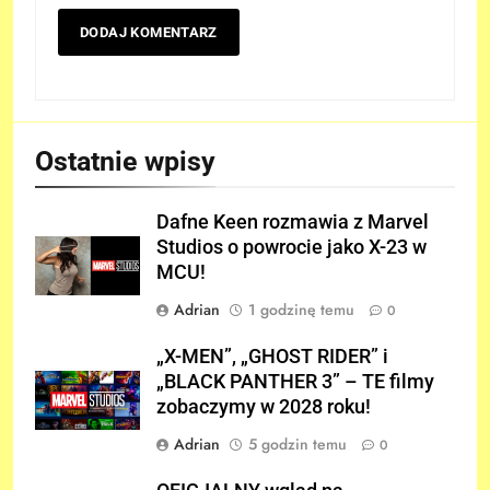
Ostatnie wpisy
Dafne Keen rozmawia z Marvel
Studios o powrocie jako X-23 w
MCU!
Adrian
1 godzinę temu
0
„X-MEN”, „GHOST RIDER” i
„BLACK PANTHER 3” – TE filmy
zobaczymy w 2028 roku!
Adrian
5 godzin temu
0