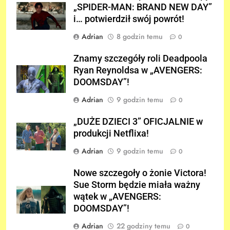
„SPIDER-MAN: BRAND NEW DAY”
i… potwierdził swój powrót!
Adrian
8 godzin temu
0
Znamy szczegóły roli Deadpoola
Ryan Reynoldsa w „AVENGERS:
DOOMSDAY”!
Adrian
9 godzin temu
0
„DUŻE DZIECI 3” OFICJALNIE w
produkcji Netflixa!
Adrian
9 godzin temu
0
Nowe szczegoły o żonie Victora!
Sue Storm będzie miała ważny
wątek w „AVENGERS:
DOOMSDAY”!
Adrian
22 godziny temu
0