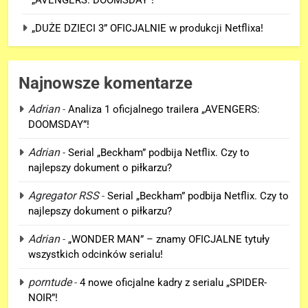
„DUŻE DZIECI 3” OFICJALNIE w produkcji Netflixa!
Najnowsze komentarze
Adrian
-
Analiza 1 oficjalnego trailera „AVENGERS:
DOOMSDAY”!
5
Adrian
-
Serial „Beckham” podbija Netflix. Czy to
„DUŻE DZIECI 3” OFICJALNIE w
najlepszy dokument o piłkarzu?
produkcji Netflixa!
Agregator RSS
-
Serial „Beckham” podbija Netflix. Czy to
FILMY
najlepszy dokument o piłkarzu?
6
Adrian
-
„WONDER MAN” – znamy OFICJALNE tytuły
Nowe szczegoły o żonie
wszystkich odcinków serialu!
Victora! Sue Storm będzie miała
porntude
-
4 nowe oficjalne kadry z serialu „SPIDER-
ważny wątek w „AVENGERS:
FILMY
NOIR”!
DOOMSDAY”!