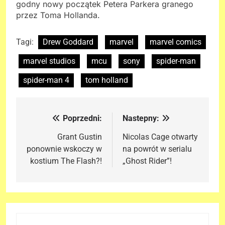
godny nowy początek Petera Parkera granego
przez Toma Hollanda.
Tagi:
Drew Goddard
marvel
marvel comics
marvel studios
mcu
sony
spider-man
spider-man 4
tom holland
Poprzedni:
Nastepny:
Nawigacja
wpisu
Grant Gustin
Nicolas Cage otwarty
ponownie wskoczy w
na powrót w serialu
kostium The Flash?!
„Ghost Rider”!