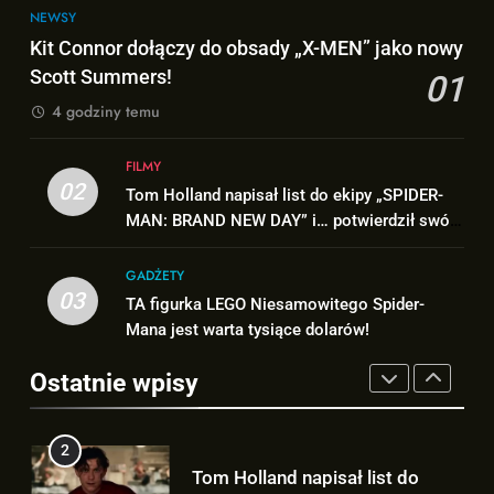
1
8
NEWSY
Kit Connor dołączy do obsady
TAK może wyglądać ulepszony
Kit Connor dołączy do obsady „X-MEN” jako nowy
„X-MEN” jako nowy Scott
kostium Thora w „AVENGERS:
Scott Summers!
01
Summers!
NEWSY
DOOMSDAY”!
FILMY
4 godziny temu
2
1
FILMY
Tom Holland napisał list do
Kit Connor dołączy do obsady
02
Tom Holland napisał list do ekipy „SPIDER-
ekipy „SPIDER-MAN: BRAND
„X-MEN” jako nowy Scott
MAN: BRAND NEW DAY” i… potwierdził swój
NEW DAY” i… potwierdził swój
FILMY
Summers!
NEWSY
powrót!
powrót!
GADŻETY
3
03
TA figurka LEGO Niesamowitego Spider-
2
TA figurka LEGO
Mana jest warta tysiące dolarów!
Tom Holland napisał list do
Niesamowitego Spider-Mana
ekipy „SPIDER-MAN: BRAND
jest warta tysiące dolarów!
Ostatnie wpisy
GADŻETY
NEW DAY” i… potwierdził swój
FILMY
powrót!
4
3
Znamy szczegóły roli
TA figurka LEGO
Deadpoola Ryan Reynoldsa w