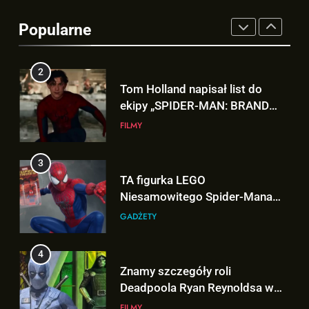
ekipy „SPIDER-MAN: BRAND
Popularne
NEW DAY” i… potwierdził swój
FILMY
powrót!
3
TA figurka LEGO
Niesamowitego Spider-Mana
jest warta tysiące dolarów!
GADŻETY
4
Znamy szczegóły roli
Deadpoola Ryan Reynoldsa w
„AVENGERS: DOOMSDAY”!
FILMY
5
„DUŻE DZIECI 3” OFICJALNIE w
produkcji Netflixa!
FILMY