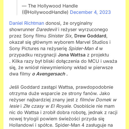
— The Hollywood Handle
(@HollywoodHandle)
December 4, 2023
Daniel Richtman
donosi, że oryginalny
showrunner
Daredevil
i reżyser wyrzuconego
przez Sony filmu
Sinister Six
,
Drew Goddard
,
okazał się głównym wyborem Marvel Studios i
Sony Pictures na reżyserię
Spider-Man 4
w
przypadku rezygnacji
Jona Wattsa
z projektu
. Kilka razy był bliski dołączenia do MCU i uważa
się, że wniósł niewymieniony wkład w pierwsze
dwa filmy
o Avengersach .
Jeśli Goddard zastąpi Wattsa, prawdopodobnie
otrzyma duże wsparcie ze strony fanów. Jako
reżyser najbardziej znany jest z
filmów Domek w
lesie
i
Złe czasy w El Royale
. Osobiście nie mam
nic do Wattsa i zrobił dobra robotę, jednak z racji
nowej trylogii powiem świeżości przyda się
Hollandowi i spółce. Spider-Man 4 zasługuje na