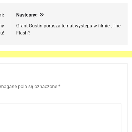
i:
Nastepny:
my
Grant Gustin porusza temat występu w filmie „The
u!
Flash”!
magane pola są oznaczone
*