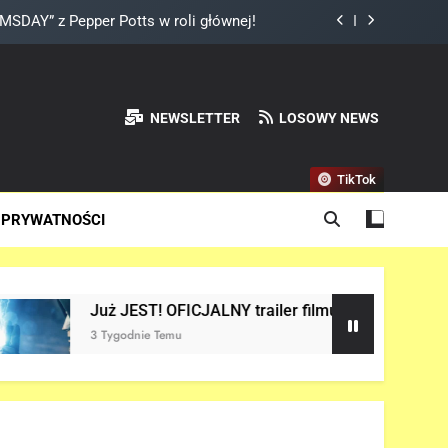
a do Odyna! – „AVENGERS: DOOMSDAY”
ady „X-MEN” jako nowy Scott Summers!
land? – „SPIDER-MAN: BRAND NEW DAY”
NEWSLETTER
LOSOWY NEWS
DAY” z Pepper Potts w roli głównej!
TikTok
a do Odyna! – „AVENGERS: DOOMSDAY”
 PRYWATNOŚCI
ady „X-MEN” jako nowy Scott Summers!
T! OFICJALNY trailer filmu „AVENGERS: DOOMSDAY” w sieci!
e Temu