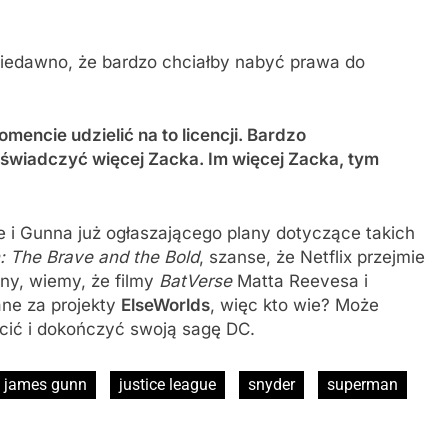
 niedawno, że bardzo chciałby nabyć prawa do
ncie udzielić na to licencji. Bardzo
doświadczyć więcej Zacka. Im więcej Zacka, tym
i Gunna już ogłaszającego plany dotyczące takich
 The Brave and the Bold
, szanse, że Netflix przejmie
ony, wiemy, że filmy
BatVerse
Matta Reevesa i
ane za projekty
ElseWorlds
, więc kto wie? Może
cić i dokończyć swoją sagę DC.
james gunn
justice league
snyder
superman