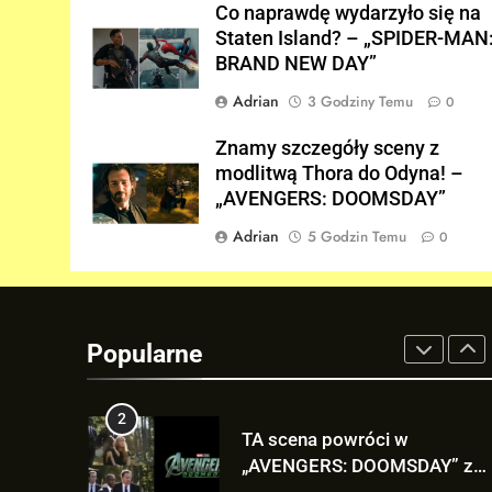
Co naprawdę wydarzyło się na
„AVENGERS: DOOMSDAY”!
FILMY
Staten Island? – „SPIDER-MAN
BRAND NEW DAY”
8
„DUŻE DZIECI 3” OFICJALNIE
Adrian
3 Godziny Temu
0
w produkcji Netflixa!
Znamy szczegóły sceny z
FILMY
modlitwą Thora do Odyna! –
„AVENGERS: DOOMSDAY”
1
Co naprawdę wydarzyło się n
Adrian
5 Godzin Temu
0
Staten Island? – „SPIDER-
MAN: BRAND NEW DAY”
FILMY
2
TA scena powróci w
Popularne
„AVENGERS: DOOMSDAY” z
Pepper Potts w roli głównej!
FILMY
3
Znamy szczegóły sceny z