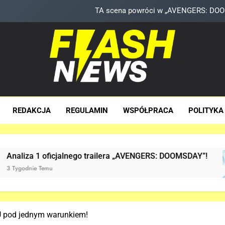
Znamy szczegóły sceny z modlitwą Thor
Kit Connor dołączy do obs
Co naprawdę wydarzyło się na Staten Is
TA scena powróci w „AVENGERS: DOOMS
sh News
za Dawka Newsów W Sieci
Znamy szczegóły sceny z modlitwą Thor
REDAKCJA
REGULAMIN
WSPÓŁPRACA
POLITYKA
Kit Connor dołączy do obs
nego trailera „AVENGERS: DOOMSDAY”!
Już JES
3 Tygodni
 pod jednym warunkiem!