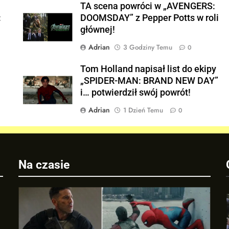
TA scena powróci w „AVENGERS:
:
DOOMSDAY” z Pepper Potts w roli
głównej!
Adrian
3 Godziny Temu
0
Tom Holland napisał list do ekipy
„SPIDER-MAN: BRAND NEW DAY”
i… potwierdził swój powrót!
a
Adrian
1 Dzień Temu
0
Na czasie