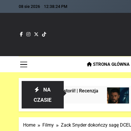
Skip
08 sie 2026
12:38:25 PM
to
content
Fla
Najszybs
STRONA GŁÓWNA
NA
e w historii! | Recenzja
Analiza 1 oficjal
3 Tygodnie Temu
CZASIE
Home
Filmy
Zack Snyder dokończy sagę DCEU