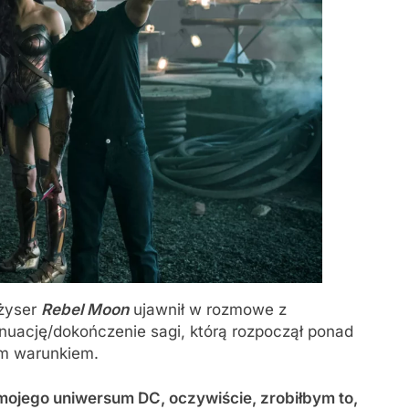
eżyser
Rebel Moon
ujawnił w rozmowe z
ynuację/dokończenie sagi, którą rozpoczął ponad
ym warunkiem.
 mojego uniwersum DC, oczywiście, zrobiłbym to,