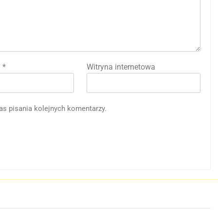
l
*
Witryna internetowa
as pisania kolejnych komentarzy.
j