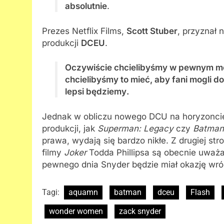
absolutnie
.
Prezes Netflix Films,
Scott Stuber
, przyznał
produkcji
DCEU
.
Oczywiście chcielibyśmy w pewnym mome
chcielibyśmy to mieć, aby fani mogli 
lepsi
będziemy
.
Jednak w obliczu nowego DCU na horyzoncie 
produkcji, jak
Superman: Legacy
czy
Batman:
prawa, wydają się bardzo nikłe. Z drugiej str
filmy
Joker
Todda Phillipsa są obecnie uważ
pewnego dnia Snyder będzie miał okazję wró
Tagi:
aquamn
batman
dceu
Flash
wonder women
zack snyder