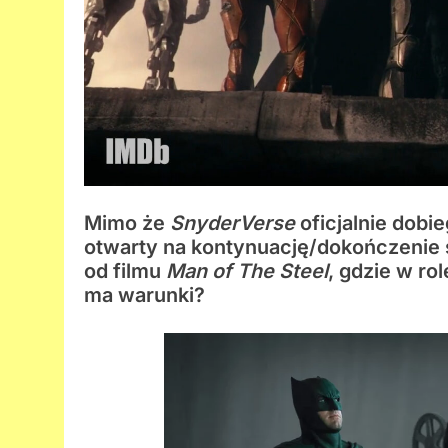
Mimo że
SnyderVerse
oficjalnie dobi
otwarty na kontynuację/dokończenie s
od filmu
Man of The Steel
, gdzie w ro
ma warunki?