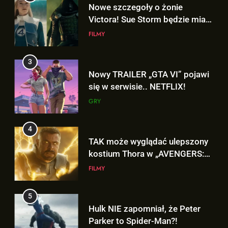
Nowy TRAILER „GTA VI” pojawi
się w serwisie.. NETFLIX!
GRY
4
TAK może wyglądać ulepszony
kostium Thora w „AVENGERS:
DOOMSDAY”!
FILMY
5
Hulk NIE zapomniał, że Peter
Parker to Spider-Man?!
FILMY
6
5
D.D. Cretton zdradza, że
Hulk NIE zapomniał, że Peter
niedługo dowiemy się znaczenia