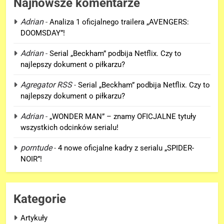
Najnowsze komentarze
Adrian
-
Analiza 1 oficjalnego trailera „AVENGERS:
DOOMSDAY”!
5
Adrian
-
Serial „Beckham” podbija Netflix. Czy to
Hulk NIE zapomniał, że Peter
najlepszy dokument o piłkarzu?
Parker to Spider-Man?!
Agregator RSS
-
Serial „Beckham” podbija Netflix. Czy to
FILMY
najlepszy dokument o piłkarzu?
Adrian
-
„WONDER MAN” – znamy OFICJALNE tytuły
6
wszystkich odcinków serialu!
D.D. Cretton zdradza, że
niedługo dowiemy się znaczenia
porntude
-
4 nowe oficjalne kadry z serialu „SPIDER-
sceny po napisach „SPIDER-
FILMY
NOIR”!
MAN: BRAND NEW DAY”!
7
Kolejne informacje o roli
Kategorie
Lokiego w „AVENGERS:
Artykuły
DOOMSDAY”!
FILMY