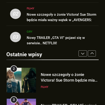
2
FILMY
1
Nowe szczegoły o żonie
02
Nowe szczegoły o żonie Victora! Sue Storm
„DUŻE DZIECI 3” OFICJALNIE w
Victora! Sue Storm będzie miała
będzie miała ważny wątek w „AVENGERS:
produkcji Netflixa!
ważny wątek w „AVENGERS:
FILMY
DOOMSDAY”!
DOOMSDAY”!
FILMY
GRY
03
3
Nowy TRAILER „GTA VI” pojawi się w
2
Nowy TRAILER „GTA VI” pojawi
serwisie.. NETFLIX!
Nowe szczegoły o żonie
się w serwisie.. NETFLIX!
Ostatnie wpisy
Victora! Sue Storm będzie miała
GRY
ważny wątek w „AVENGERS:
FILMY
DOOMSDAY”!
4
3
TAK może wyglądać ulepszony
Nowy TRAILER „GTA VI” pojawi
kostium Thora w „AVENGERS:
się w serwisie.. NETFLIX!
DOOMSDAY”!
FILMY
GRY
5
4
Hulk NIE zapomniał, że Peter