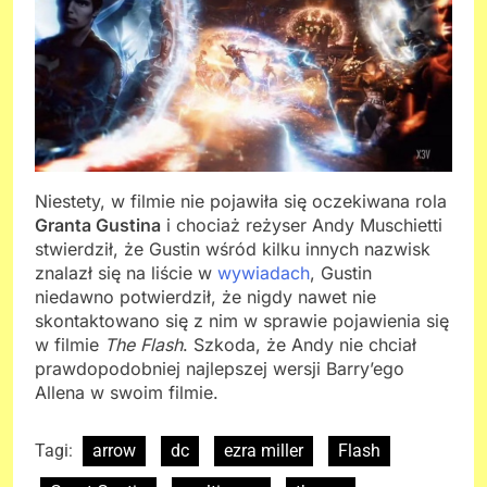
Niestety, w filmie nie pojawiła się oczekiwana rola
Granta Gustina
i chociaż reżyser Andy Muschietti
stwierdził, że Gustin wśród kilku innych nazwisk
znalazł się na liście w
wywiadach
, Gustin
niedawno potwierdził, że nigdy nawet nie
skontaktowano się z nim w sprawie pojawienia się
w filmie
The Flash
. Szkoda, że Andy nie chciał
prawdopodobniej najlepszej wersji Barry’ego
Allena w swoim filmie.
Tagi:
arrow
dc
ezra miller
Flash