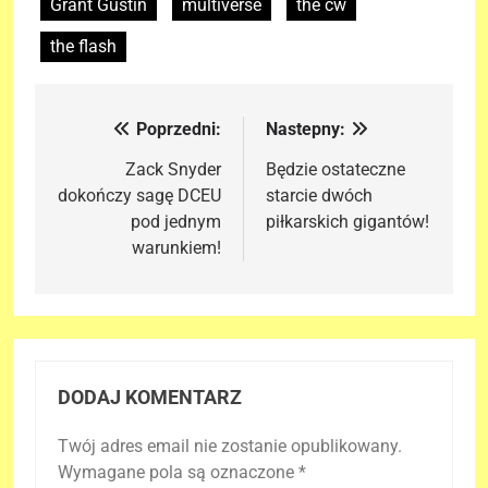
Grant Gustin
multiverse
the cw
the flash
Poprzedni:
Nastepny:
Nawigacja
wpisu
Zack Snyder
Będzie ostateczne
dokończy sagę DCEU
starcie dwóch
pod jednym
piłkarskich gigantów!
warunkiem!
DODAJ KOMENTARZ
Twój adres email nie zostanie opublikowany.
Wymagane pola są oznaczone
*