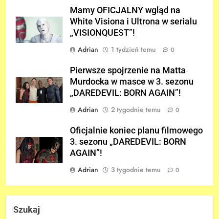
Mamy OFICJALNY wgląd na
White Visiona i Ultrona w serialu
„VISIONQUEST”!
Adrian
1 tydzień temu
0
Pierwsze spojrzenie na Matta
Murdocka w masce w 3. sezonu
„DAREDEVIL: BORN AGAIN”!
Adrian
2 tygodnie temu
0
Oficjalnie koniec planu filmowego
3. sezonu „DAREDEVIL: BORN
AGAIN”!
Adrian
3 tygodnie temu
0
Szukaj