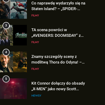
3
TA scena powróci w
„AVENGERS: DOOMSDAY” z
Pepper Potts w roli głównej!
FILMY
4
Znamy szczegóły sceny z
modlitwą Thora do Odyna! –
„AVENGERS: DOOMSDAY”
FILMY
5
Kit Connor dołączy do obsady
„X-MEN” jako nowy Scott
Summers!
NEWSY
6
Tom Holland napisał list do
ekipy „SPIDER-MAN: BRAND
NEW DAY” i… potwierdził swój
FILMY
powrót!