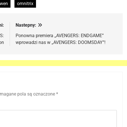
wen
omnitrix
i:
Nastepny:
S:
Ponowna premiera „AVENGERS: ENDGAME”
on
wprowadzi nas w „AVENGERS: DOOMSDAY”!
magane pola są oznaczone
*