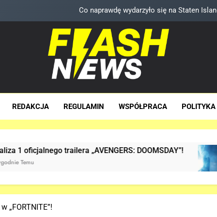
TA scena powróci w „AVENGERS: DOOMS
Znamy szczegóły sceny z modlitwą Thor
5. sezon „THE WITCHER” na
Co naprawdę wydarzyło się na Staten Is
sh News
za Dawka Newsów W Sieci
TA scena powróci w „AVENGERS: DOOMS
REDAKCJA
REGULAMIN
WSPÓŁPRACA
POLITYKA
Znamy szczegóły sceny z modlitwą Thor
ego trailera „AVENGERS: DOOMSDAY”!
Już JEST
3 Tygodnie
 w „FORTNITE”!