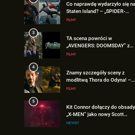
TA scena powróci w
„AVENGERS: DOOMSDAY” z
Pepper Potts w roli głównej!
FILMY
4
Znamy szczegóły sceny z
modlitwą Thora do Odyna! –
„AVENGERS: DOOMSDAY”
FILMY
5
Kit Connor dołączy do obsady
„X-MEN” jako nowy Scott
Summers!
NEWSY
6
Tom Holland napisał list do
ekipy „SPIDER-MAN: BRAND
NEW DAY” i… potwierdził swó
FILMY
powrót!