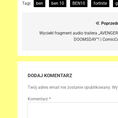
Tagi:
ben
ben 10
BEN10
fortnite
g
Poprzedn
Nawigacja
wpisu
Wyciekł fragment audio trailera „AVENGER
DOOMSDAY”! | ComicC
DODAJ KOMENTARZ
Twój adres email nie zostanie opublikowany.
Wy
Komentarz
*