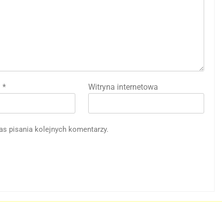
l
*
Witryna internetowa
as pisania kolejnych komentarzy.
j