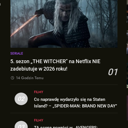
SERIALE
5. sezon „THE WITCHER” na Netflix NIE
zadebiutuje w 2026 roku!
01
14 Godzin Temu
FILMY
02
Co naprawdę wydarzyło się na Staten
Island? – „SPIDER-MAN: BRAND NEW DAY”
j
FILMY
03
TA scena powróci w „AVENGERS: