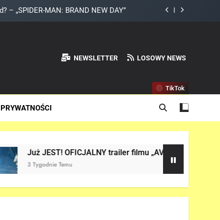
DAY” z Pepper Potts w roli głównej!
a do Odyna! – „AVENGERS: DOOMSDAY”
 Netflix NIE zadebiutuje w 2026 roku!
NEWSLETTER
LOSOWY NEWS
land? – „SPIDER-MAN: BRAND NEW DAY”
TikTok
DAY” z Pepper Potts w roli głównej!
 PRYWATNOŚCI
a do Odyna! – „AVENGERS: DOOMSDAY”
! OFICJALNY trailer filmu „AVENGERS: DOOMSDAY” w sieci!
 Temu