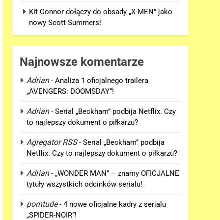
Kit Connor dołączy do obsady „X-MEN” jako
nowy Scott Summers!
Najnowsze komentarze
Adrian
-
Analiza 1 oficjalnego trailera
„AVENGERS: DOOMSDAY”!
Adrian
-
Serial „Beckham” podbija Netflix. Czy
to najlepszy dokument o piłkarzu?
Agregator RSS
-
Serial „Beckham” podbija
Netflix. Czy to najlepszy dokument o piłkarzu?
Adrian
-
„WONDER MAN” – znamy OFICJALNE
tytuły wszystkich odcinków serialu!
porntude
-
4 nowe oficjalne kadry z serialu
„SPIDER-NOIR”!