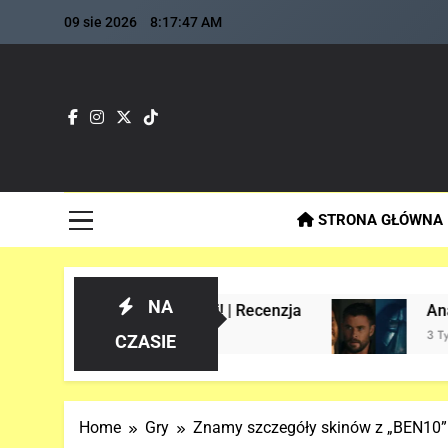
Skip
09 sie 2026
8:17:48 AM
to
content
Fla
Najszybs
STRONA GŁÓWNA
NA
e w historii! | Recenzja
Analiza 1 oficjaln
3 Tygodnie Temu
CZASIE
Home
Gry
Znamy szczegóły skinów z „BEN10”