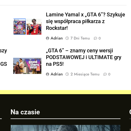
Lamine Yamal x „GTA 6”? Szykuje
się współpraca piłkarza z
Rockstar!
Adrian
7 Dni Temu
0
szy
„GTA 6” – znamy ceny wersji
PODSTAWOWEJ i ULTIMATE gry
NGS
na PS5!
Adrian
2 Miesiące Temu
0
a
Na czasie