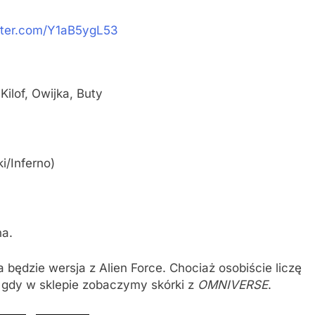
itter.com/Y1aB5ygL53
Kilof, Owijka, Buty
/Inferno)
na.
 będzie wersja z Alien Force. Chociaż osobiście liczę
, gdy w sklepie zobaczymy skórki z
OMNIVERSE
.