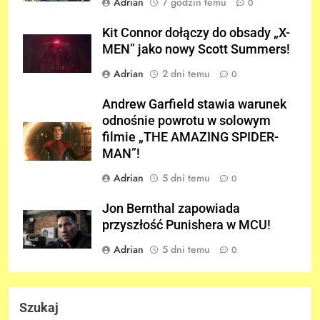
Adrian
7 godzin temu
0
Kit Connor dołączy do obsady „X-
MEN” jako nowy Scott Summers!
Adrian
2 dni temu
0
Andrew Garfield stawia warunek
odnośnie powrotu w solowym
filmie „THE AMAZING SPIDER-
MAN”!
Adrian
5 dni temu
0
Jon Bernthal zapowiada
przyszłość Punishera w MCU!
Adrian
5 dni temu
0
Szukaj