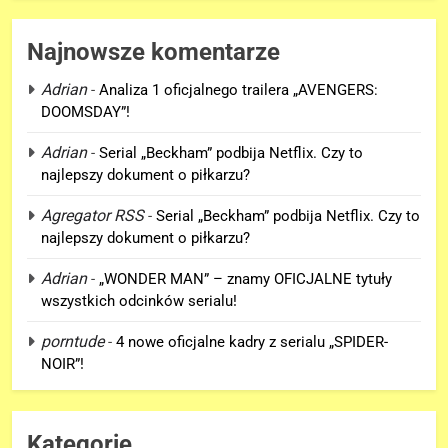
Najnowsze komentarze
Adrian
-
Analiza 1 oficjalnego trailera „AVENGERS:
DOOMSDAY”!
Adrian
-
Serial „Beckham” podbija Netflix. Czy to
najlepszy dokument o piłkarzu?
Agregator RSS
-
Serial „Beckham” podbija Netflix. Czy to
5
najlepszy dokument o piłkarzu?
5. sezon „THE WITCHER” na
Netflix NIE zadebiutuje w 2026
Adrian
-
„WONDER MAN” – znamy OFICJALNE tytuły
roku!
SERIALE
wszystkich odcinków serialu!
porntude
-
4 nowe oficjalne kadry z serialu „SPIDER-
6
NOIR”!
Co naprawdę wydarzyło się na
Staten Island? – „SPIDER-MAN:
BRAND NEW DAY”
FILMY
Kategorie