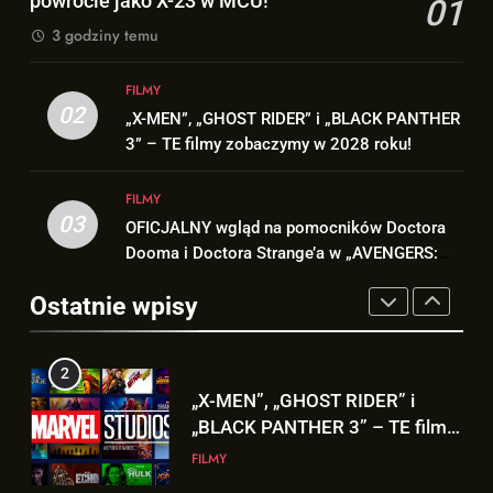
powrocie jako X-23 w MCU!
FILMY
01
1
3 godziny temu
Dafne Keen rozmawia z Marvel
8
Studios o powrocie jako X-23 w
Znamy szczegóły sceny z
FILMY
MCU!
FILMY
02
modlitwą Thora do Odyna! –
„X-MEN”, „GHOST RIDER” i „BLACK PANTHER
„AVENGERS: DOOMSDAY”
3” – TE filmy zobaczymy w 2028 roku!
FILMY
2
„X-MEN”, „GHOST RIDER” i
FILMY
1
„BLACK PANTHER 3” – TE filmy
03
OFICJALNY wgląd na pomocników Doctora
Dafne Keen rozmawia z Marvel
zobaczymy w 2028 roku!
FILMY
Dooma i Doctora Strange’a w „AVENGERS:
Studios o powrocie jako X-23 w
DOOMSDAY”!
MCU!
FILMY
Ostatnie wpisy
3
OFICJALNY wgląd na
2
pomocników Doctora Dooma i
„X-MEN”, „GHOST RIDER” i
Doctora Strange’a w
FILMY
„BLACK PANTHER 3” – TE filmy
„AVENGERS: DOOMSDAY”!
zobaczymy w 2028 roku!
FILMY
4
Nowy wgląd na Doctora Dooma