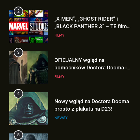
„X-MEN”, „GHOST RIDER” i
„BLACK PANTHER 3” – TE filmy
zobaczymy w 2028 roku!
FILMY
3
OFICJALNY wgląd na
pomocników Doctora Dooma i
Doctora Strange’a w
FILMY
„AVENGERS: DOOMSDAY”!
4
Nowy wgląd na Doctora Dooma
prosto z plakatu na D23!
NEWSY
5
5. sezon „THE WITCHER” na
Netflix NIE zadebiutuje w 2026