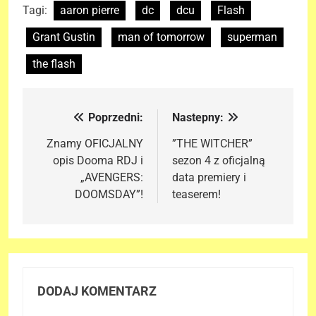
Tagi:
aaron pierre
dc
dcu
Flash
Grant Gustin
man of tomorrow
superman
the flash
Poprzedni:
Nastepny:
Nawigacja
wpisu
Znamy OFICJALNY
”THE WITCHER”
opis Dooma RDJ i
sezon 4 z oficjalną
„AVENGERS:
data premiery i
DOOMSDAY”!
teaserem!
DODAJ KOMENTARZ