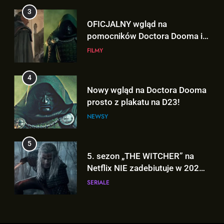
3
prosto z plakatu na D23!
OFICJALNY wgląd na
NEWSY
pomocników Doctora Dooma i
Doctora Strange’a w
FILMY
5
„AVENGERS: DOOMSDAY”!
5. sezon „THE WITCHER” na
4
Netflix NIE zadebiutuje w 2026
Nowy wgląd na Doctora Dooma
roku!
SERIALE
prosto z plakatu na D23!
NEWSY
6
Co naprawdę wydarzyło się na
5
Staten Island? – „SPIDER-MAN:
5. sezon „THE WITCHER” na
BRAND NEW DAY”
FILMY
Netflix NIE zadebiutuje w 2026
roku!
SERIALE
7
TA scena powróci w
6
„AVENGERS: DOOMSDAY” z
Co naprawdę wydarzyło się na
Pepper Potts w roli głównej!
FILMY