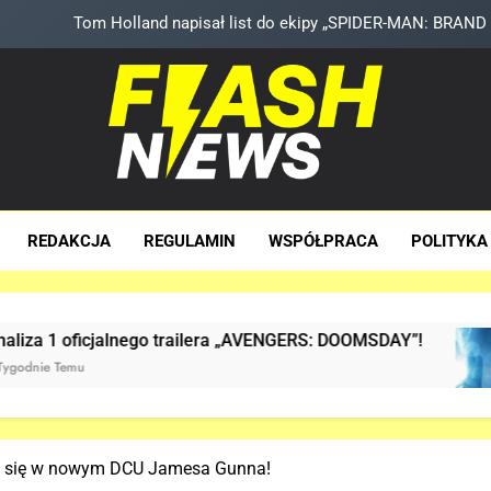
TA figurka LEGO Niesamowitego Sp
Znamy szczegóły roli Deadpoola Ryan
Kit Connor dołączy do obs
Tom Holland napisał list do ekipy „SPIDER-MAN: BRAND 
sh News
za Dawka Newsów W Sieci
TA figurka LEGO Niesamowitego Sp
REDAKCJA
REGULAMIN
WSPÓŁPRACA
POLITYKA
Znamy szczegóły roli Deadpoola Ryan
nego trailera „AVENGERS: DOOMSDAY”!
Już JES
3 Tygodni
ią się w nowym DCU Jamesa Gunna!