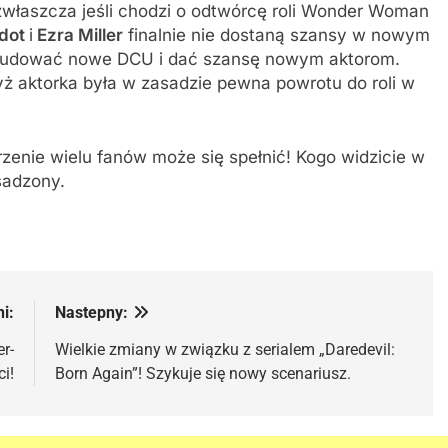
 zwłaszcza jeśli chodzi o odtwórcę roli Wonder Woman
adot
i
Ezra Miller
finalnie nie dostaną szansy w nowym
budować nowe DCU i dać szansę nowym aktorom.
yż aktorka była w zasadzie pewna powrotu do roli w
rzenie wielu fanów może się spełnić! Kogo widzicie w
sadzony.
i:
Nastepny:
r-
Wielkie zmiany w związku z serialem „Daredevil:
ci!
Born Again”! Szykuje się nowy scenariusz.