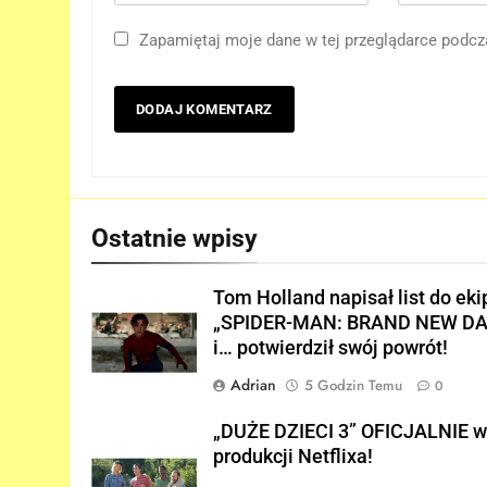
„DUŻE DZIECI 3” OFICJALNIE
Zapamiętaj moje dane w tej przeglądarce podcz
w produkcji Netflixa!
FILMY
6
Nowe szczegoły o żonie
Victora! Sue Storm będzie
miała ważny wątek w
FILMY
„AVENGERS: DOOMSDAY”!
Ostatnie wpisy
7
Nowy TRAILER „GTA VI”
pojawi się w serwisie..
Tom Holland napisał list do eki
NETFLIX!
„SPIDER-MAN: BRAND NEW DA
GRY
i… potwierdził swój powrót!
8
Adrian
5 Godzin Temu
0
TAK może wyglądać
ulepszony kostium Thora w
„DUŻE DZIECI 3” OFICJALNIE 
„AVENGERS: DOOMSDAY”!
FILMY
produkcji Netflixa!