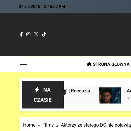
Skip
07 sie 2026
2:46:08 PM
to
content
Fla
Najszybs
STRONA GŁÓWNA
NA
e w historii! | Recenzja
Analiza 1 oficjal
3 Tygodnie Temu
CZASIE
Home
Filmy
Aktorzy ze starego DC nie pojaw