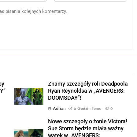
as pisania kolejnych komentarzy.
py
Znamy szczegóły roli Deadpoola
Y”
Ryan Reynoldsa w „AVENGERS:
DOOMSDAY”!
Adrian
6 Godzin Temu
0
w
Nowe szczegoły o żonie Victora!
Sue Storm będzie miała ważny
wątek w „AVENGERS: