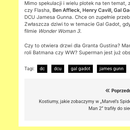
Mimo spekulacji i wielu plotek na ten temat,
czy Flasha,
Ben Affleck, Henry Cavill, Gal G
DCU Jamesa Gunna. Chce on zupełnie prze
Zwłaszcza dziwi to w temacie Gal Gadot, gd
filmie
Wonder Woman 3
.
Czy to otwiera drzwi dla Granta Gustina? Ma
roli Batmana czy WW? Superman jest już ob
Tagi:
dc
dcu
gal gadot
james gunn
Poprzedn
Nawigacja
wpisu
Kostiumy, jakie zobaczymy w „Marvel’s Spide
Man 2” trafiły do sie