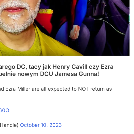
rego DC, tacy jak Henry Cavill czy Ezra
zupełnie nowym DCU Jamesa Gunna!
d Ezra Miller are all expected to NOT return as
q60O
dHandle)
October 10, 2023