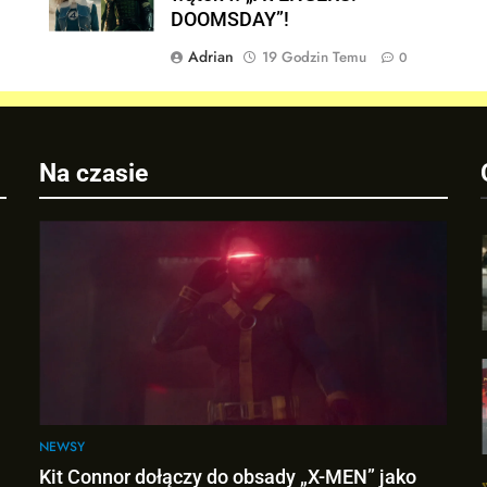
DOOMSDAY”!
Adrian
19 Godzin Temu
0
Na czasie
j
NEWSY
Kit Connor dołączy do obsady „X-MEN” jako