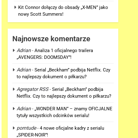
Kit Connor dołączy do obsady „X-MEN” jako
nowy Scott Summers!
Najnowsze komentarze
Adrian
-
Analiza 1 oficjalnego trailera
„AVENGERS: DOOMSDAY”!
Adrian
-
Serial „Beckham” podbija Netflix. Czy
to najlepszy dokument o piłkarzu?
Agregator RSS
-
Serial „Beckham” podbija
Netflix. Czy to najlepszy dokument o piłkarzu?
Adrian
-
„WONDER MAN” – znamy OFICJALNE
tytuły wszystkich odcinków serialu!
porntude
-
4 nowe oficjalne kadry z serialu
„SPIDER-NOIR”!