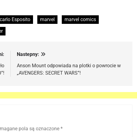
carlo Esposito
marvel
marvel comics
er
i:
Nastepny:
ło
Anson Mount odpowiada na plotki o powrocie w
”!
„AVENGERS: SECRET WARS”!
magane pola są oznaczone
*