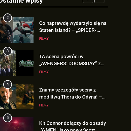
Ostatnie wpisy
2
Co naprawdę wydarzyło się na
Staten Island? – „SPIDER-
MAN: BRAND NEW DAY”
FILMY
3
TA scena powróci w
„AVENGERS: DOOMSDAY” z
Pepper Potts w roli głównej!
FILMY
4
Znamy szczegóły sceny z
modlitwą Thora do Odyna! –
„AVENGERS: DOOMSDAY”
FILMY
5
Kit Connor dołączy do obsady
„X-MEN” jako nowy Scott
Summers!