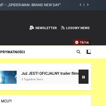
DAY” z Pepper Potts w roli głównej!
a do Odyna! – „AVENGERS: DOOMSDAY”
NEWSLETTER
LOSOWY NEWS
 Netflix NIE zadebiutuje w 2026 roku!
land? – „SPIDER-MAN: BRAND NEW DAY”
TikTok
DAY” z Pepper Potts w roli głównej!
 PRYWATNOŚCI
a do Odyna! – „AVENGERS: DOOMSDAY”
ST! OFICJALNY trailer filmu „AVENGERS: DOOMSDAY” w sieci!
ie Temu
w MCU?!