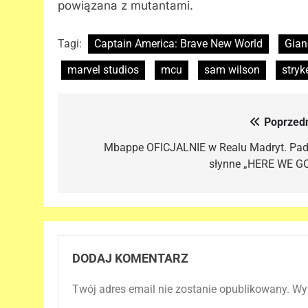
powiązana z mutantami.
Tagi:
Captain America: Brave New World
Gian
marvel studios
mcu
sam wilson
stryk
Poprzedn
Nawigacja
wpisu
Mbappe OFICJALNIE w Realu Madryt. Pad
słynne „HERE WE GO
DODAJ KOMENTARZ
Twój adres email nie zostanie opublikowany.
Wy