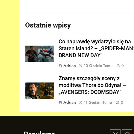
6
Tom Holland napisał list do
ekipy „SPIDER-MAN: BRAND
NEW DAY” i… potwierdził swó
FILMY
Ostatnie wpisy
powrót!
7
TA figurka LEGO
Co naprawdę wydarzyło się na
Niesamowitego Spider-Mana
Staten Island? – „SPIDER-MAN
jest warta tysiące dolarów!
BRAND NEW DAY”
GADŻETY
Adrian
10 Godzin Temu
0
8
Znamy szczegóły roli
Znamy szczegóły sceny z
Deadpoola Ryan Reynoldsa w
modlitwą Thora do Odyna! –
„AVENGERS: DOOMSDAY”!
FILMY
„AVENGERS: DOOMSDAY”
Adrian
11 Godzin Temu
0
1
5. sezon „THE WITCHER” na
Netflix NIE zadebiutuje w
2026 roku!
SERIALE