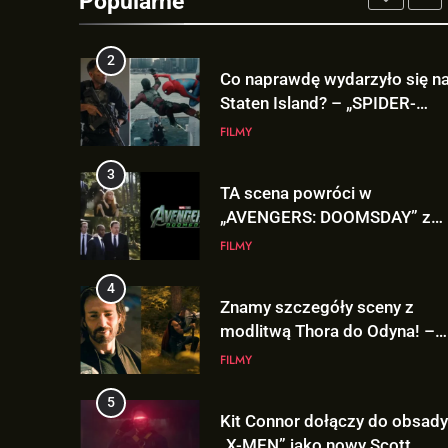
Popularne
2
Co naprawdę wydarzyło się n
Staten Island? – „SPIDER-
MAN: BRAND NEW DAY”
FILMY
3
TA scena powróci w
„AVENGERS: DOOMSDAY” z
Pepper Potts w roli głównej!
FILMY
4
Znamy szczegóły sceny z
modlitwą Thora do Odyna! –
„AVENGERS: DOOMSDAY”
FILMY
5
Kit Connor dołączy do obsady
„X-MEN” jako nowy Scott
Summers!
NEWSY