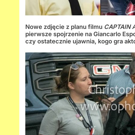
Nowe zdjęcie z planu filmu
CAPTAIN 
pierwsze spojrzenie na Giancarlo Espo
czy ostatecznie ujawnia, kogo gra akto