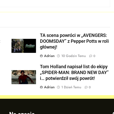
j
TA scena powróci w „AVENGERS:
:
DOOMSDAY” z Pepper Potts w roli
głównej!
Adrian
10 Godzin Temu
0
Tom Holland napisał list do ekipy
„SPIDER-MAN: BRAND NEW DAY”
i… potwierdził swój powrót!
Adrian
1 Dzień Temu
0