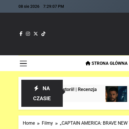
Skip
08 sie 2026
7:29:08 PM
to
content
Fla
Najszybs
STRONA GŁÓWNA
NA
nie w historii! | Recenzja
Analiza 1 oficja
3 Tygodnie Temu
CZASIE
Home
Filmy
„CAPTAIN AMERICA: BRAVE NEW WO