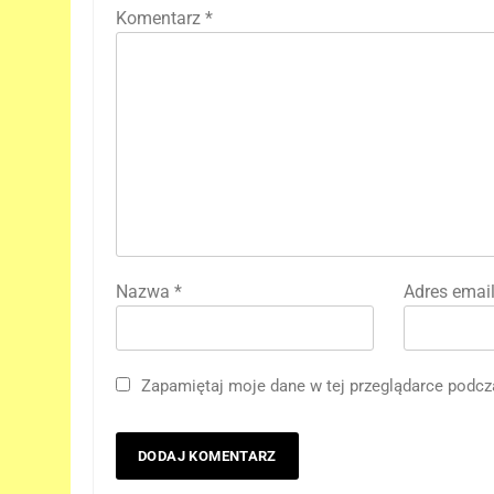
Komentarz
*
Nazwa
*
Adres emai
5
Zapamiętaj moje dane w tej przeglądarce podcz
Kit Connor dołączy do obsady
„X-MEN” jako nowy Scott
Summers!
NEWSY