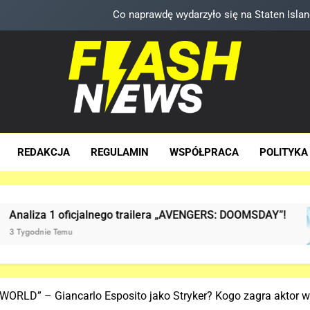
TA scena powróci w „AVENGERS: DOOMS
Znamy szczegóły sceny z modlitwą Thor
5. sezon „THE WITCHER” na
Co naprawdę wydarzyło się na Staten Is
sh News
za Dawka Newsów W Sieci
TA scena powróci w „AVENGERS: DOOMS
REDAKCJA
REGULAMIN
WSPÓŁPRACA
POLITYKA
Znamy szczegóły sceny z modlitwą Thor
lnego trailera „AVENGERS: DOOMSDAY”!
Już JE
3 Tygodn
RLD” – Giancarlo Esposito jako Stryker? Kogo zagra aktor 