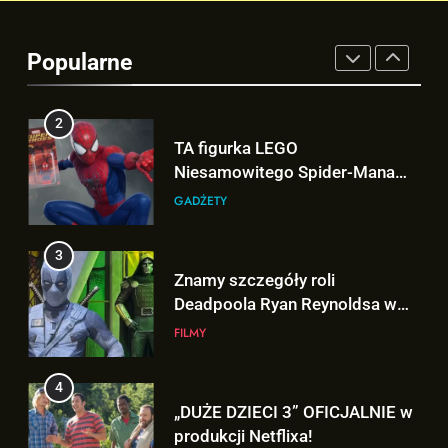
Tom Holland napisał list do
ekipy „SPIDER-MAN: BRAND
Popularne
NEW DAY” i… potwierdził jego
FILMY
powrót!
2
TA figurka LEGO
Niesamowitego Spider-Mana
jest warta tysiące dolarów!
GADŻETY
3
Znamy szczegóły roli
Deadpoola Ryan Reynoldsa w
„AVENGERS: DOOMSDAY”!
FILMY
4
„DUŻE DZIECI 3” OFICJALNIE w
produkcji Netflixa!