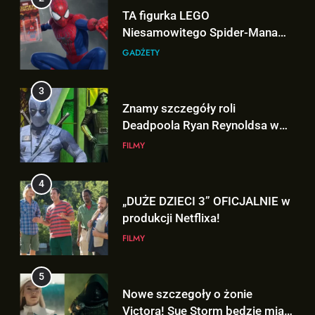
Deadpoola Ryan Reynoldsa w
TA figurka LEGO
„AVENGERS: DOOMSDAY”!
FILMY
Niesamowitego Spider-Mana
jest warta tysiące dolarów!
GADŻETY
4
„DUŻE DZIECI 3” OFICJALNIE w
3
produkcji Netflixa!
Znamy szczegóły roli
FILMY
Deadpoola Ryan Reynoldsa w
„AVENGERS: DOOMSDAY”!
FILMY
5
Nowe szczegoły o żonie
4
Victora! Sue Storm będzie miała
„DUŻE DZIECI 3” OFICJALNIE w
ważny wątek w „AVENGERS:
FILMY
produkcji Netflixa!
DOOMSDAY”!
FILMY
6
Nowy TRAILER „GTA VI” pojawi
5
się w serwisie.. NETFLIX!
Nowe szczegoły o żonie
GRY
Victora! Sue Storm będzie miała