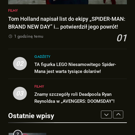
8
FILMY
Hulk NIE zapomniał, że Peter
7
Parker to Spider-Man?!
Tom Holland napisał list do ekipy „SPIDER-MAN:
TAK może wyglądać ulepszony
BRAND NEW DAY” i… potwierdził jego powrót!
FILMY
kostium Thora w „AVENGERS:
01
1 godzinę temu
DOOMSDAY”!
FILMY
1
Tom Holland napisał list do
8
GADŻETY
ekipy „SPIDER-MAN: BRAND
Hulk NIE zapomniał, że Peter
02
TA figurka LEGO Niesamowitego Spider-
NEW DAY” i… potwierdził jego
FILMY
Parker to Spider-Man?!
Mana jest warta tysiące dolarów!
powrót!
FILMY
2
FILMY
TA figurka LEGO
03
Znamy szczegóły roli Deadpoola Ryan
1
Niesamowitego Spider-Mana
Reynoldsa w „AVENGERS: DOOMSDAY”!
Tom Holland napisał list do
jest warta tysiące dolarów!
GADŻETY
ekipy „SPIDER-MAN: BRAND
Ostatnie wpisy
NEW DAY” i… potwierdził jego
FILMY
3
powrót!
Znamy szczegóły roli
2