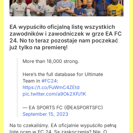
EA wypuściło oficjalną listę wszystkich
zawodników i zawodniczek w grze EA FC
24. No to teraz pozostaje nam poczekać
już tylko na premierę!
More than 18,000 strong.
Here’s the full database for Ultimate
Team in
#FC24
:
https://t.co/FuWmC4ZEtd
pic.twitter.com/a9Ok2XPJ1K
— EA SPORTS FC (@EASPORTSFC)
September 15, 2023
Na to czekaliśmy. EA oficjalnie wypuściło pełną
listę ocen w FC 24. Są zaskoczenia? Nie. O