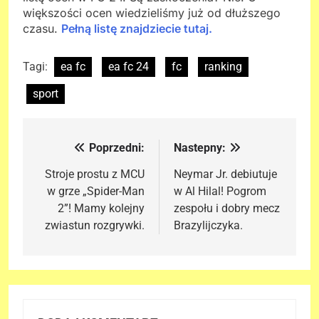
większości ocen wiedzieliśmy już od dłuższego
czasu.
Pełną listę znajdziecie tutaj.
Tagi:
ea fc
ea fc 24
fc
ranking
sport
Poprzedni:
Nastepny:
Nawigacja
wpisu
Stroje prostu z MCU
Neymar Jr. debiutuje
w grze „Spider-Man
w Al Hilal! Pogrom
2”! Mamy kolejny
zespołu i dobry mecz
zwiastun rozgrywki.
Brazylijczyka.