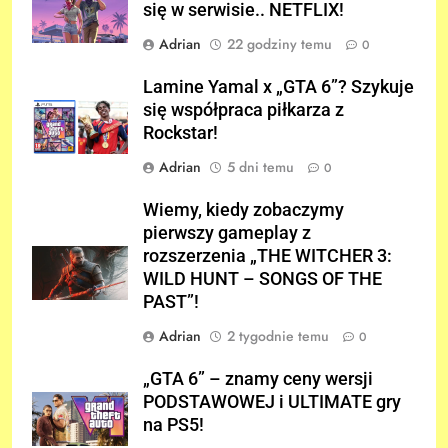
się w serwisie.. NETFLIX!
Adrian
22 godziny temu
0
Lamine Yamal x „GTA 6”? Szykuje
się współpraca piłkarza z
Rockstar!
Adrian
5 dni temu
0
Wiemy, kiedy zobaczymy
pierwszy gameplay z
rozszerzenia „THE WITCHER 3:
WILD HUNT – SONGS OF THE
PAST”!
Adrian
2 tygodnie temu
0
„GTA 6” – znamy ceny wersji
PODSTAWOWEJ i ULTIMATE gry
na PS5!