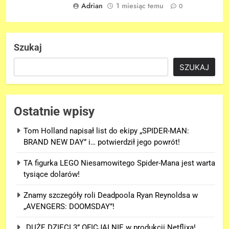
Adrian
1 miesiąc temu
0
Szukaj
SZUKAJ
Ostatnie wpisy
Tom Holland napisał list do ekipy „SPIDER-MAN:
BRAND NEW DAY” i… potwierdził jego powrót!
TA figurka LEGO Niesamowitego Spider-Mana jest warta
tysiące dolarów!
Znamy szczegóły roli Deadpoola Ryan Reynoldsa w
„AVENGERS: DOOMSDAY”!
„DUŻE DZIECI 3” OFICJALNIE w produkcji Netflixa!