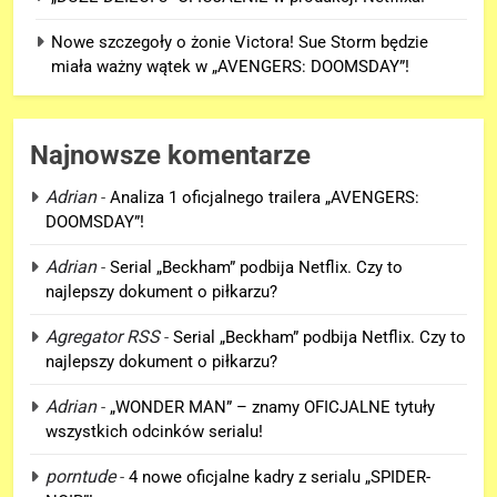
Nowe szczegoły o żonie Victora! Sue Storm będzie
miała ważny wątek w „AVENGERS: DOOMSDAY”!
Najnowsze komentarze
Adrian
-
Analiza 1 oficjalnego trailera „AVENGERS:
DOOMSDAY”!
Adrian
-
Serial „Beckham” podbija Netflix. Czy to
najlepszy dokument o piłkarzu?
Agregator RSS
-
Serial „Beckham” podbija Netflix. Czy to
najlepszy dokument o piłkarzu?
5
Adrian
-
„WONDER MAN” – znamy OFICJALNE tytuły
Nowe szczegoły o żonie
wszystkich odcinków serialu!
Victora! Sue Storm będzie miała
ważny wątek w „AVENGERS:
porntude
-
4 nowe oficjalne kadry z serialu „SPIDER-
FILMY