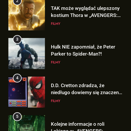
2
TAK może wyglądać ulepszony
kostium Thora w „AVENGERS:
DOOMSDAY”!
FILMY
3
Hulk NIE zapomniał, że Peter
Parker to Spider-Man?!
FILMY
4
D.D. Cretton zdradza, że
niedługo dowiemy się znaczenia
sceny po napisach „SPIDER-
FILMY
MAN: BRAND NEW DAY”!
5
Kolejne informacje o roli