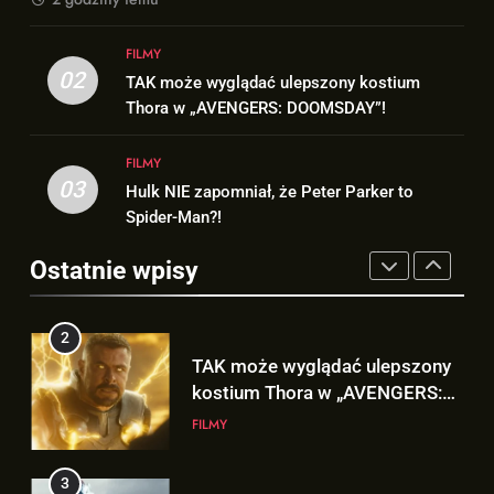
1
8
FILMY
Nowy TRAILER „GTA VI” pojawi
Bracia Russo gratulują
02
TAK może wyglądać ulepszony kostium
się w serwisie.. NETFLIX!
ogromnego sukcesu filmu
Thora w „AVENGERS: DOOMSDAY”!
GRY
„SPIDER-MAN: BRAND NEW
FILMY
DAY”!
FILMY
2
03
Hulk NIE zapomniał, że Peter Parker to
1
TAK może wyglądać ulepszony
Spider-Man?!
Nowy TRAILER „GTA VI” pojawi
kostium Thora w „AVENGERS:
się w serwisie.. NETFLIX!
DOOMSDAY”!
Ostatnie wpisy
FILMY
GRY
3
2
Hulk NIE zapomniał, że Peter
TAK może wyglądać ulepszony
Parker to Spider-Man?!
kostium Thora w „AVENGERS:
FILMY
DOOMSDAY”!
FILMY
4
3