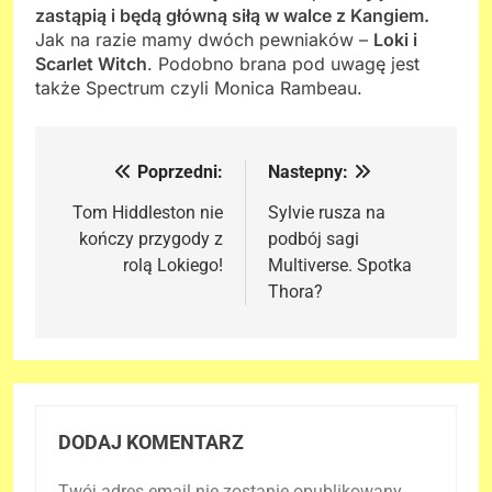
zastąpią i będą główną siłą w walce z Kangiem.
Jak na razie mamy dwóch pewniaków –
Loki i
Scarlet Witch
. Podobno brana pod uwagę jest
także Spectrum czyli Monica Rambeau.
Poprzedni:
Nastepny:
Nawigacja
wpisu
Tom Hiddleston nie
Sylvie rusza na
kończy przygody z
podbój sagi
rolą Lokiego!
Multiverse. Spotka
Thora?
DODAJ KOMENTARZ
Twój adres email nie zostanie opublikowany.