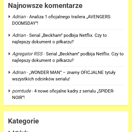
Najnowsze komentarze
Adrian
-
Analiza 1 oficjalnego trailera „AVENGERS:
DOOMSDAY”!
Adrian
-
Serial „Beckham” podbija Netflix. Czy to
najlepszy dokument o piłkarzu?
Agregator RSS
-
Serial „Beckham” podbija Netflix. Czy to
najlepszy dokument o piłkarzu?
5
Adrian
-
„WONDER MAN” – znamy OFICJALNE tytuły
Kolejne informacje o roli
wszystkich odcinków serialu!
Lokiego w „AVENGERS:
porntude
-
4 nowe oficjalne kadry z serialu „SPIDER-
DOOMSDAY”!
FILMY
NOIR”!
6
Trailer „AVENGERS: ENDGAME
Kategorie
ENCORE” nadchodzi!