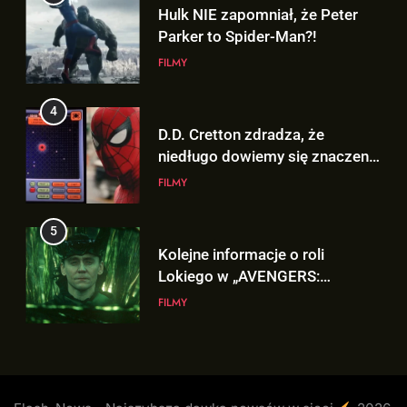
D.D. Cretton zdradza, że
Hulk NIE zapomniał, że Peter
niedługo dowiemy się znaczenia
Parker to Spider-Man?!
sceny po napisach „SPIDER-
FILMY
FILMY
MAN: BRAND NEW DAY”!
5
4
Kolejne informacje o roli
D.D. Cretton zdradza, że
Lokiego w „AVENGERS:
niedługo dowiemy się znaczenia
DOOMSDAY”!
FILMY
sceny po napisach „SPIDER-
FILMY
MAN: BRAND NEW DAY”!
6
5
Trailer „AVENGERS: ENDGAME
Kolejne informacje o roli
ENCORE” nadchodzi!
Lokiego w „AVENGERS:
FILMY
DOOMSDAY”!
FILMY
7
6
Wiemy KTO stoi za niesamowitą
Trailer „AVENGERS: ENDGAME
formą Hugh Jackmana!
ENCORE” nadchodzi!