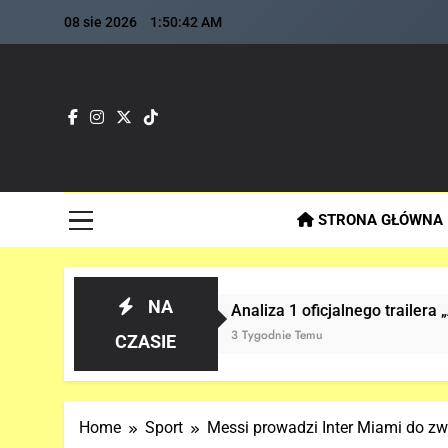
Skip
08 sie 2026
1:50:43 AM
to
content
Fla
Najszybs
STRONA GŁÓWNA
NA
Analiza 1 oficjalnego trailera „AVENGERS: DO
3 Tygodnie Temu
CZASIE
Home
Sport
Messi prowadzi Inter Miami do zw