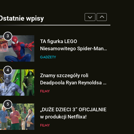
2
Tom Holland napisał list do
ekipy „SPIDER-MAN: BRAND
Ostatnie wpisy
NEW DAY” i… potwierdził swój
FILMY
powrót!
3
TA figurka LEGO
Niesamowitego Spider-Mana
jest warta tysiące dolarów!
GADŻETY
4
Znamy szczegóły roli
Deadpoola Ryan Reynoldsa w
„AVENGERS: DOOMSDAY”!
FILMY
5
„DUŻE DZIECI 3” OFICJALNIE
w produkcji Netflixa!
FILMY