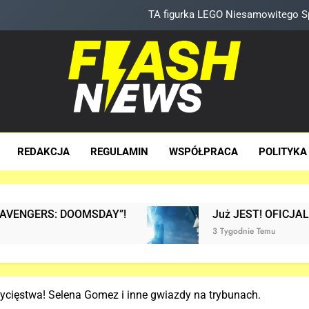
TA figurka LEGO Niesamowitego Sp
Znamy szczegóły roli Deadpoola Ryan
Kit Connor dołączy do obs
Tom Holland napisał list do ekipy „SPIDER-MAN: BRAND 
sh News
za Dawka Newsów W Sieci
TA figurka LEGO Niesamowitego Sp
REDAKCJA
REGULAMIN
WSPÓŁPRACA
POLITYKA
Znamy szczegóły roli Deadpoola Ryan
OMSDAY”!
Już JEST! OFICJALNY trailer filmu
3 Tygodnie Temu
ycięstwa! Selena Gomez i inne gwiazdy na trybunach.