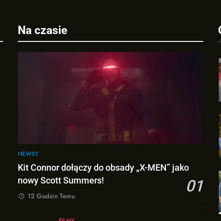
Na czasie
j
NEWSY
Kit Connor dołączy do obsady „X-MEN” jako
nowy Scott Summers!
01
12 Godzin Temu
FILMY