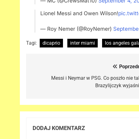
— MC (@CrewsMat10)
September 4, 2
Lionel Messi and Owen Wilson!
pic.twi
— Roy Nemer (@RoyNemer)
September
Tagi:
dicaprio
inter miami
los angeles gal
Poprzedn
Nawigacja
wpisu
Messi i Neymar w PSG. Co poszło nie ta
Brazylijczyk wyjaśni
DODAJ KOMENTARZ