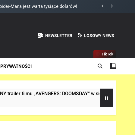
ider-Mana jest warta tysiące dolarów!
 Reynoldsa w „AVENGERS: DOOMSDAY”!
ady „X-MEN” jako nowy Scott Summers!
NEWSLETTER
LOSOWY NEWS
NEW DAY” i… potwierdził swój powrót!
TikTok
ider-Mana jest warta tysiące dolarów!
 PRYWATNOŚCI
 Reynoldsa w „AVENGERS: DOOMSDAY”!
 „AVENGERS: DOOMSDAY” w sieci!
Analiza 2 tr
2 Miesiące Temu