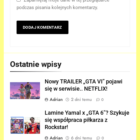
podczas pisania kolejnych komentarzy.
Ostatnie wpisy
Nowy TRAILER „GTA VI” pojawi
się w serwisie.. NETFLIX!
Adrian
2 dni temu
0
Lamine Yamal x „GTA 6”? Szykuje
się współpraca piłkarza z
Rockstar!
Adrian
6 dni temu
0