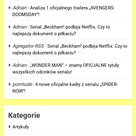
Adrian
-
Analiza 1 oficjalnego trailera „AVENGERS:
DOOMSDAY”!
5
Adrian
-
Serial „Beckham” podbija Netflix. Czy to
Tom Holland napisał list do
najlepszy dokument o piłkarzu?
ekipy „SPIDER-MAN: BRAND
Agregator RSS
-
Serial „Beckham” podbija Netflix. Czy to
NEW DAY” i… potwierdził swój
FILMY
najlepszy dokument o piłkarzu?
powrót!
Adrian
-
„WONDER MAN” – znamy OFICJALNE tytuły
6
wszystkich odcinków serialu!
TA figurka LEGO
Niesamowitego Spider-Mana
porntude
-
4 nowe oficjalne kadry z serialu „SPIDER-
jest warta tysiące dolarów!
GADŻETY
NOIR”!
7
Znamy szczegóły roli
Kategorie
Deadpoola Ryan Reynoldsa w
Artykuły
„AVENGERS: DOOMSDAY”!
FILMY