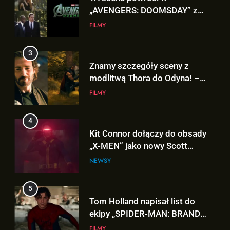
Znamy szczegóły sceny z
modlitwą Thora do Odyna! –
„AVENGERS: DOOMSDAY”
FILMY
4
Kit Connor dołączy do obsady
„X-MEN” jako nowy Scott
Summers!
NEWSY
5
Tom Holland napisał list do
ekipy „SPIDER-MAN: BRAND
NEW DAY” i… potwierdził swój
FILMY
powrót!
6
5
TA figurka LEGO
Tom Holland napisał list do
Niesamowitego Spider-Mana
ekipy „SPIDER-MAN: BRAND