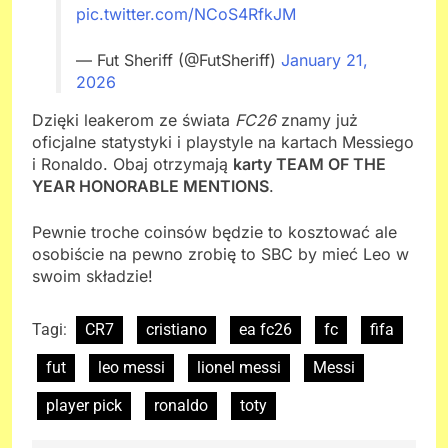
pic.twitter.com/NCoS4RfkJM
— Fut Sheriff (@FutSheriff)
January 21,
2026
Dzięki leakerom ze świata
FC26
znamy już
oficjalne statystyki i playstyle na kartach Messiego
i Ronaldo. Obaj otrzymają
karty TEAM OF THE
YEAR HONORABLE MENTIONS
.
Pewnie troche coinsów będzie to kosztować ale
osobiście na pewno zrobię to SBC by mieć Leo w
swoim składzie!
Tagi:
CR7
cristiano
ea fc26
fc
fifa
fut
leo messi
lionel messi
Messi
player pick
ronaldo
toty