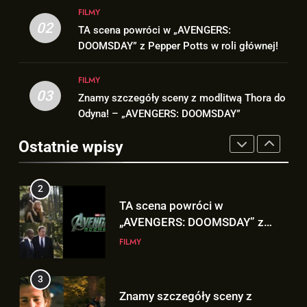
2
FILMY
1
TA scena powróci w
02
TA scena powróci w „AVENGERS:
Co naprawdę wydarzyło się na
„AVENGERS: DOOMSDAY” z
DOOMSDAY” z Pepper Potts w roli głównej!
Staten Island? – „SPIDER-MAN:
Pepper Potts w roli głównej!
FILMY
BRAND NEW DAY”
FILMY
FILMY
03
3
Znamy szczegóły sceny z modlitwą Thora do
2
Znamy szczegóły sceny z
Odyna! – „AVENGERS: DOOMSDAY”
TA scena powróci w
modlitwą Thora do Odyna! –
„AVENGERS: DOOMSDAY” z
Ostatnie wpisy
„AVENGERS: DOOMSDAY”
FILMY
Pepper Potts w roli głównej!
FILMY
4
3
Kit Connor dołączy do obsady
Znamy szczegóły sceny z
„X-MEN” jako nowy Scott
modlitwą Thora do Odyna! –
Summers!
NEWSY
„AVENGERS: DOOMSDAY”
FILMY
5
4
Tom Holland napisał list do