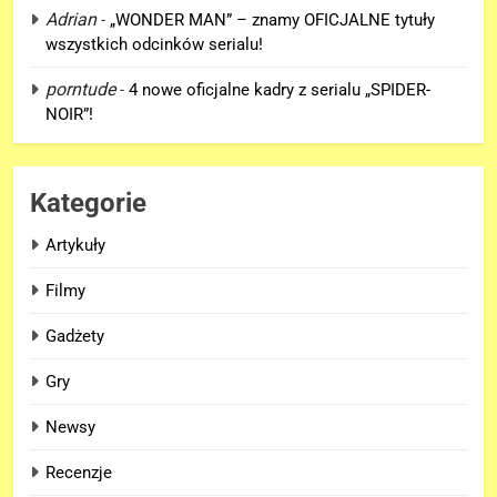
6
Adrian
-
„WONDER MAN” – znamy OFICJALNE tytuły
Wiemy KTO stoi za niesamowitą
wszystkich odcinków serialu!
formą Hugh Jackmana!
porntude
-
4 nowe oficjalne kadry z serialu „SPIDER-
FILMY
NOIR”!
7
Bracia Russo gratulują
Kategorie
ogromnego sukcesu filmu
„SPIDER-MAN: BRAND NEW
FILMY
Artykuły
DAY”!
Filmy
8
Wiemy, kiedy pojawi się DRUGI
Gadżety
TRAILER „AVENGERS:
Gry
DOOMSDAY”!
FILMY
Newsy
1
Recenzje
TAK może wyglądać ulepszony