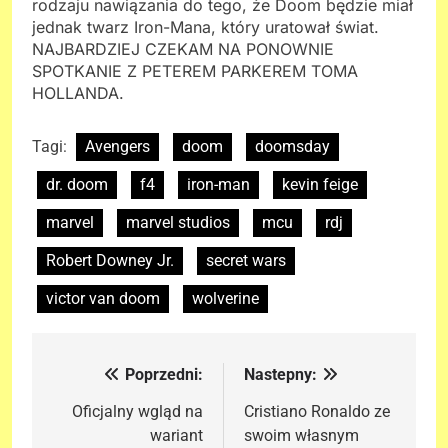
rodzaju nawiązania do tego, że Doom będzie miał
jednak twarz Iron-Mana, który uratował świat.
NAJBARDZIEJ CZEKAM NA PONOWNIE
SPOTKANIE Z PETEREM PARKEREM TOMA
HOLLANDA.
Tagi:
Avengers
doom
doomsday
dr. doom
f4
iron-man
kevin feige
marvel
marvel studios
mcu
rdj
Robert Downey Jr.
secret wars
victor van doom
wolverine
Poprzedni:
Nastepny:
Nawigacja
wpisu
Oficjalny wgląd na
Cristiano Ronaldo ze
wariant
swoim własnym