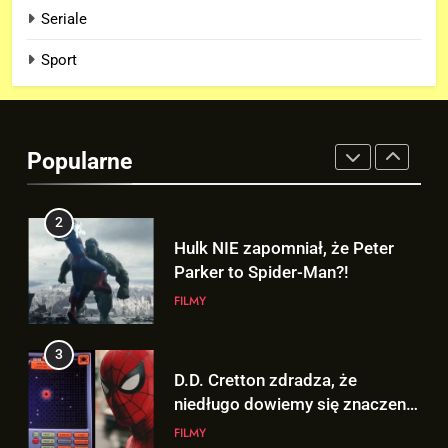
kostium Thora w „AVENGERS:
Seriale
DOOMSDAY”!
FILMY
Sport
2
Hulk NIE zapomniał, że Peter
Parker to Spider-Man?!
Popularne
FILMY
3
D.D. Cretton zdradza, że
niedługo dowiemy się znaczenia
sceny po napisach „SPIDER-
FILMY
MAN: BRAND NEW DAY”!
4
Kolejne informacje o roli
Lokiego w „AVENGERS:
DOOMSDAY”!
FILMY