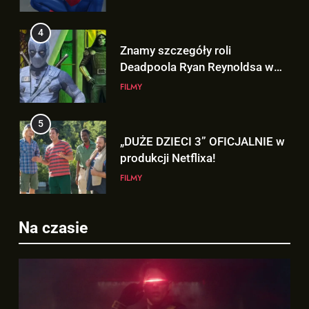
4
Znamy szczegóły roli
Deadpoola Ryan Reynoldsa w
„AVENGERS: DOOMSDAY”!
FILMY
5
„DUŻE DZIECI 3” OFICJALNIE w
produkcji Netflixa!
FILMY
6
Nowe szczegoły o żonie
5
Na czasie
Victora! Sue Storm będzie miała
„DUŻE DZIECI 3” OFICJALNIE w
ważny wątek w „AVENGERS:
FILMY
produkcji Netflixa!
DOOMSDAY”!
FILMY
7