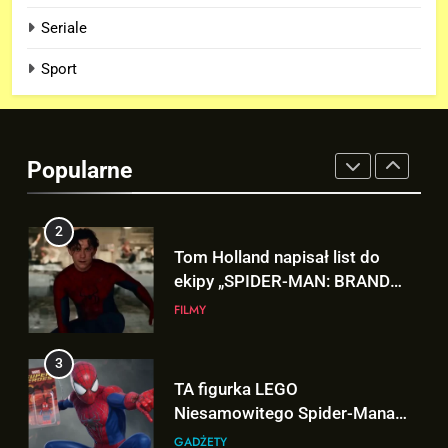
DOOMSDAY”!
FILMY
Seriale
Sport
1
Kit Connor dołączy do obsady
„X-MEN” jako nowy Scott
Summers!
NEWSY
Popularne
2
Tom Holland napisał list do
ekipy „SPIDER-MAN: BRAND
NEW DAY” i… potwierdził swój
FILMY
powrót!
3
TA figurka LEGO
Niesamowitego Spider-Mana
jest warta tysiące dolarów!
GADŻETY