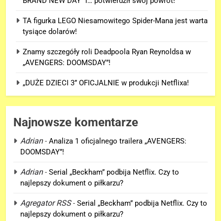
BRAND NEW DAY” i… potwierdził swój powrót!
TA figurka LEGO Niesamowitego Spider-Mana jest warta
tysiące dolarów!
Znamy szczegóły roli Deadpoola Ryan Reynoldsa w
„AVENGERS: DOOMSDAY”!
„DUŻE DZIECI 3” OFICJALNIE w produkcji Netflixa!
Najnowsze komentarze
Adrian
-
Analiza 1 oficjalnego trailera „AVENGERS:
DOOMSDAY”!
Adrian
-
Serial „Beckham” podbija Netflix. Czy to
najlepszy dokument o piłkarzu?
Agregator RSS
-
Serial „Beckham” podbija Netflix. Czy to
najlepszy dokument o piłkarzu?
5