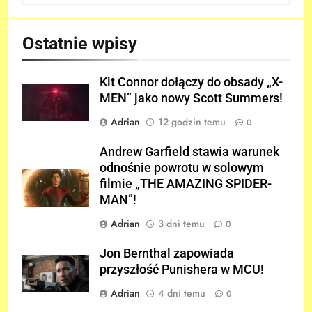
Ostatnie wpisy
Kit Connor dołączy do obsady „X-
MEN” jako nowy Scott Summers!
Adrian
12 godzin temu
0
Andrew Garfield stawia warunek
odnośnie powrotu w solowym
filmie „THE AMAZING SPIDER-
MAN”!
Adrian
3 dni temu
0
Jon Bernthal zapowiada
przyszłość Punishera w MCU!
Adrian
4 dni temu
0