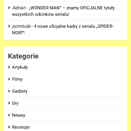
„DUŻE DZIECI 3” OFICJALNIE w
Adrian
-
„WONDER MAN” – znamy OFICJALNE tytuły
produkcji Netflixa!
wszystkich odcinków serialu!
FILMY
porntude
-
4 nowe oficjalne kadry z serialu „SPIDER-
NOIR”!
6
Nowe szczegoły o żonie
Victora! Sue Storm będzie miała
Kategorie
ważny wątek w „AVENGERS:
FILMY
DOOMSDAY”!
Artykuły
7
Filmy
Nowy TRAILER „GTA VI” pojawi
Gadżety
się w serwisie.. NETFLIX!
GRY
Gry
Newsy
8
TAK może wyglądać ulepszony
Recenzje
kostium Thora w „AVENGERS: