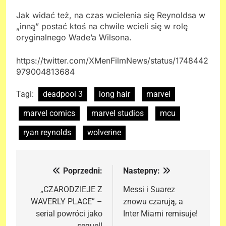
Jak widać też, na czas wcielenia się Reynoldsa w
„inną” postać ktoś na chwile wcieli się w rolę
oryginalnego Wade’a Wilsona.
https://twitter.com/XMenFilmNews/status/1748442
979004813684
Tagi:
deadpool 3
long hair
marvel
marvel comics
marvel studios
mcu
ryan reynolds
wolverine
Poprzedni:
Nastepny:
Nawigacja
wpisu
„CZARODZIEJE Z
Messi i Suarez
WAVERLY PLACE” –
znowu czarują, a
serial powróci jako
Inter Miami remisuje!
sequel!