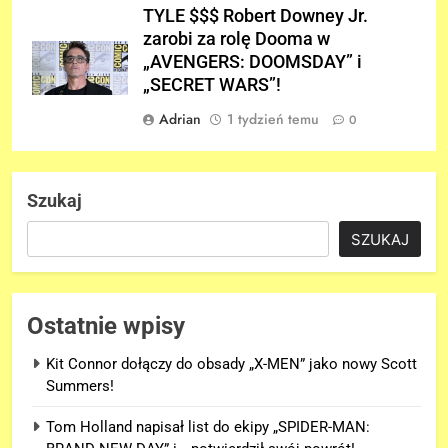
TYLE $$$ Robert Downey Jr.
zarobi za rolę Dooma w
„AVENGERS: DOOMSDAY” i
„SECRET WARS”!
Adrian
1 tydzień temu
0
Szukaj
SZUKAJ
Ostatnie wpisy
Kit Connor dołączy do obsady „X-MEN” jako nowy Scott
Summers!
Tom Holland napisał list do ekipy „SPIDER-MAN: