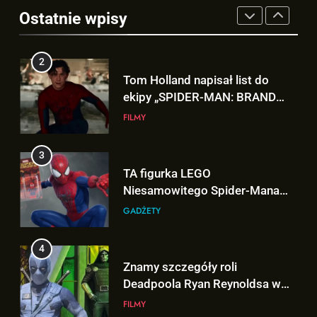
FILMY
„X-MEN” jako nowy Scott
powrót!
Ostatnie wpisy
Summers!
NEWSY
3
TA figurka LEGO
2
Niesamowitego Spider-Mana
Tom Holland napisał list do
jest warta tysiące dolarów!
GADŻETY
ekipy „SPIDER-MAN: BRAND
NEW DAY” i… potwierdził swój
FILMY
powrót!
4
Znamy szczegóły roli
3
Deadpoola Ryan Reynoldsa w
TA figurka LEGO
„AVENGERS: DOOMSDAY”!
FILMY
Niesamowitego Spider-Mana
jest warta tysiące dolarów!
GADŻETY
5
„DUŻE DZIECI 3” OFICJALNIE w
4
produkcji Netflixa!
Znamy szczegóły roli
FILMY
Deadpoola Ryan Reynoldsa w
„AVENGERS: DOOMSDAY”!
FILMY