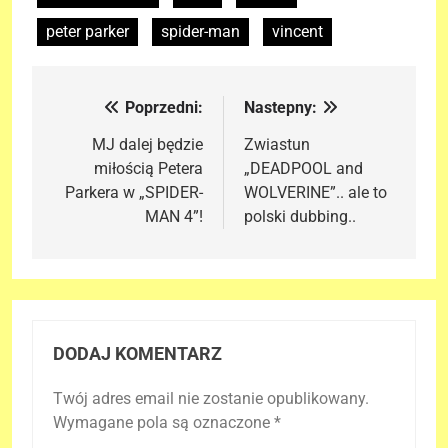
peter parker
spider-man
vincent
Poprzedni:
Nastepny:
Nawigacja
wpisu
MJ dalej będzie
Zwiastun
miłością Petera
„DEADPOOL and
Parkera w „SPIDER-
WOLVERINE”.. ale to
MAN 4”!
polski dubbing..
DODAJ KOMENTARZ
Twój adres email nie zostanie opublikowany.
Wymagane pola są oznaczone
*