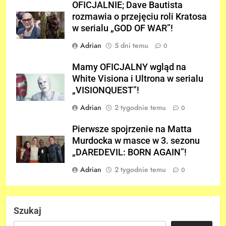
OFICJALNIE; Dave Bautista
rozmawia o przejęciu roli Kratosa
w serialu „GOD OF WAR”!
Adrian
5 dni temu
0
Mamy OFICJALNY wgląd na
White Visiona i Ultrona w serialu
„VISIONQUEST”!
Adrian
2 tygodnie temu
0
Pierwsze spojrzenie na Matta
Murdocka w masce w 3. sezonu
„DAREDEVIL: BORN AGAIN”!
Adrian
2 tygodnie temu
0
Szukaj