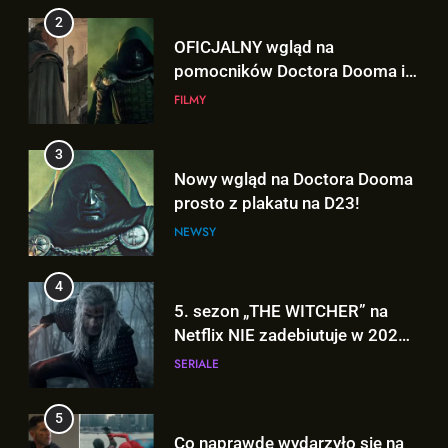
Doctora Strange’a w
FILMY
„AVENGERS: DOOMSDAY”!
3
Nowy wgląd na Doctora Dooma
prosto z plakatu na D23!
NEWSY
4
5. sezon „THE WITCHER” na
Netflix NIE zadebiutuje w 2026
roku!
SERIALE
5
Co naprawdę wydarzyło się na
Staten Island? – „SPIDER-MAN:
BRAND NEW DAY”
FILMY