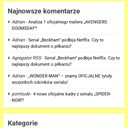
Najnowsze komentarze
Adrian
-
Analiza 1 oficjalnego trailera „AVENGERS:
DOOMSDAY”!
Adrian
-
Serial „Beckham” podbija Netflix. Czy to
najlepszy dokument o piłkarzu?
5
Agregator RSS
-
Serial „Beckham” podbija Netflix. Czy to
Co naprawdę wydarzyło się na
najlepszy dokument o piłkarzu?
Staten Island? – „SPIDER-MAN:
BRAND NEW DAY”
FILMY
Adrian
-
„WONDER MAN” – znamy OFICJALNE tytuły
wszystkich odcinków serialu!
6
porntude
-
4 nowe oficjalne kadry z serialu „SPIDER-
TA scena powróci w
NOIR”!
„AVENGERS: DOOMSDAY” z
Pepper Potts w roli głównej!
FILMY
Kategorie
7