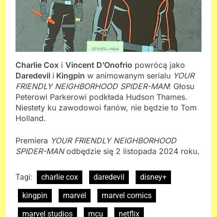
Charlie Cox
i
Vincent D’Onofrio
powrócą jako
Daredevil
i
Kingpin
w animowanym serialu
YOUR
FRIENDLY NEIGHBORHOOD SPIDER-MAN
! Głosu
Peterowi Parkerowi podkłada Hudson Thames.
Niestety ku zawodowoi fanów, nie będzie to Tom
Holland.
Premiera
YOUR FRIENDLY NEIGHBORHOOD
SPIDER-MAN
odbędzie się 2 listopada 2024 roku.
Tagi:
charlie cox
daredevil
disney+
kingpin
marvel
marvel comics
marvel studios
mcu
netflix