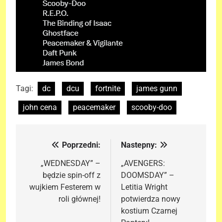
Tagi:
dc
dcu
fortnite
james gunn
john cena
peacemaker
scooby-doo
Poprzedni:
Nastepny:
Nawigacja
wpisu
„WEDNESDAY” –
„AVENGERS:
będzie spin-off z
DOOMSDAY” –
wujkiem Festerem w
Letitia Wright
roli głównej!
potwierdza nowy
kostium Czarnej