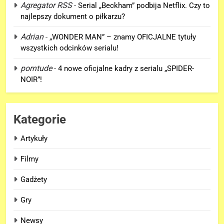
Tom Holland napisał list do
Agregator RSS
-
Serial „Beckham” podbija Netflix. Czy to
ekipy „SPIDER-MAN: BRAND
najlepszy dokument o piłkarzu?
NEW DAY” i… potwierdził swój
FILMY
Adrian
powrót!
-
„WONDER MAN” – znamy OFICJALNE tytuły
wszystkich odcinków serialu!
6
TA figurka LEGO
porntude
-
4 nowe oficjalne kadry z serialu „SPIDER-
Niesamowitego Spider-Mana
NOIR”!
jest warta tysiące dolarów!
GADŻETY
Kategorie
7
Znamy szczegóły roli
Artykuły
Deadpoola Ryan Reynoldsa w
„AVENGERS: DOOMSDAY”!
Filmy
FILMY
Gadżety
8
„DUŻE DZIECI 3” OFICJALNIE w
Gry
produkcji Netflixa!
Newsy