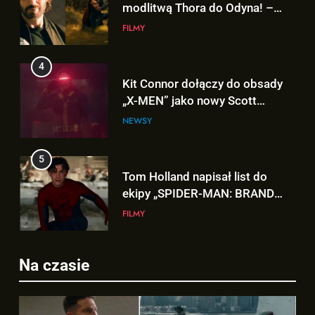
4
Kit Connor dołączy do obsady
„X-MEN” jako nowy Scott
Summers!
NEWSY
5
Tom Holland napisał list do
ekipy „SPIDER-MAN: BRAND
NEW DAY” i… potwierdził swój
FILMY
powrót!
6
TA figurka LEGO
5
Niesamowitego Spider-Mana
Tom Holland napisał list do
jest warta tysiące dolarów!
GADŻETY
ekipy „SPIDER-MAN: BRAND
Na czasie
NEW DAY” i… potwierdził swój
FILMY
7
powrót!
Znamy szczegóły roli
6