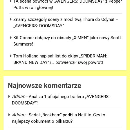
TA scena powróci w „AVENGERS: DOOMSDAY” z Pepper
Potts w roli głównej!
Znamy szczegóły sceny z modlitwą Thora do Odyna! –
„AVENGERS: DOOMSDAY”
Kit Connor dołączy do obsady „X-MEN” jako nowy Scott
Summers!
Tom Holland napisał list do ekipy „SPIDER-MAN:
BRAND NEW DAY” i… potwierdził swój powrót!
Najnowsze komentarze
Adrian
-
Analiza 1 oficjalnego trailera „AVENGERS:
DOOMSDAY”!
Adrian
-
Serial „Beckham” podbija Netflix. Czy to
najlepszy dokument o piłkarzu?
5