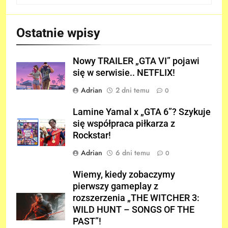
Ostatnie wpisy
Nowy TRAILER „GTA VI” pojawi
się w serwisie.. NETFLIX!
Adrian
2 dni temu
0
Lamine Yamal x „GTA 6”? Szykuje
się współpraca piłkarza z
Rockstar!
Adrian
6 dni temu
0
Wiemy, kiedy zobaczymy
pierwszy gameplay z
rozszerzenia „THE WITCHER 3:
WILD HUNT – SONGS OF THE
PAST”!