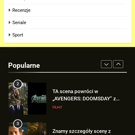
FILMY
Recenzje
1
Seriale
Co naprawdę wydarzyło się na
Staten Island? – „SPIDER-MAN:
Sport
BRAND NEW DAY”
FILMY
2
Popularne
TA scena powróci w
„AVENGERS: DOOMSDAY” z
Pepper Potts w roli głównej!
FILMY
3
Znamy szczegóły sceny z
modlitwą Thora do Odyna! –
„AVENGERS: DOOMSDAY”
FILMY